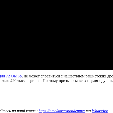
для 72 ОМБр
, не может справиться с нашествием рашистских др
о около 420 тысяч гривен. Поэтому призываем всех неравнодушны
уйтесь на наші канали
https://t.me/korrespondentnet
та
WhatsApp