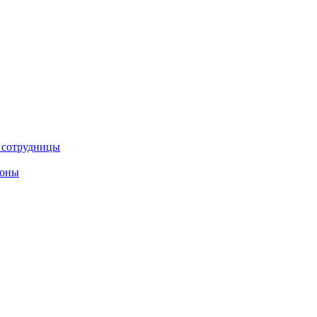
е сотрудницы
роны