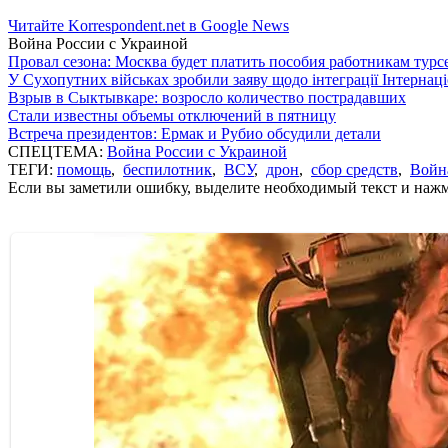
Читайте Korrespondent.net в Google News
Война России с Украиной
Провал сезона: Москва будет платить пособия работникам тур
У Сухопутних військах зробили заяву щодо інтеграції Інтернац
Взрыв в Сыктывкаре: возросло количество пострадавших
Стали известны объемы отключений в пятницу
Встреча президентов: Ермак и Рубио обсудили детали
СПЕЦТЕМА:
Война России с Украиной
ТЕГИ:
помощь
,
беспилотник
,
ВСУ
,
дрон
,
сбор средств
,
Войн
Если вы заметили ошибку, выделите необходимый текст и нажми