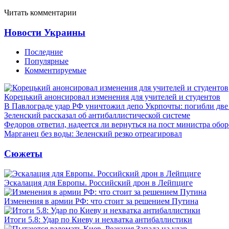
Читать комментарии
Новости Украины
Последние
Популярные
Комментируемые
Корецький анонсировал изменения для учителей и студентов
В Павлограде удар РФ уничтожил депо Укрпочты: погибли дв
Зеленский рассказал об антибаллистической системе
Федоров ответил, надеется ли вернуться на пост министра обо
Марганец без воды: Зеленский резко отреагировал
Сюжеты
Эскалация для Европы. Российский дрон в Лейпциге
Изменения в армии РФ: что стоит за решением Путина
Итоги 5.8: Удар по Киеву и нехватка антибаллистики