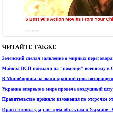
ЧИТАЙТЕ ТАКЖЕ
Зеленский сделал заявление о мирных переговора
Майора ВСП поймали на "помощи" военному в
В Минобороны назвали крайний срок возвращен
Украина впервые в мире провела воздушный шту
Правительство приняло изменения по отсрочке о
Иран готовил удар по трем объектам в Украине 