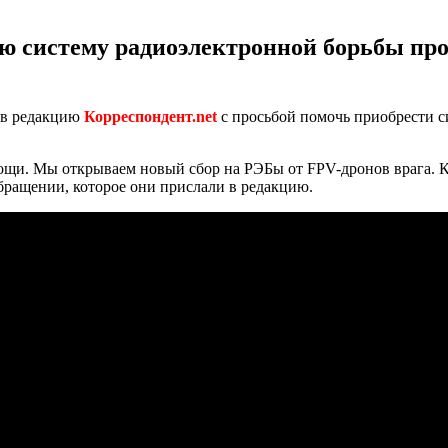
ю систему радиоэлектронной борьбы пр
 в редакцию
Корреспондент.net
с просьбой помочь приобрести с
ощи. Мы открываем новый сбор на РЭБы от FPV-дронов врага. К
обращении, которое они прислали в редакцию.