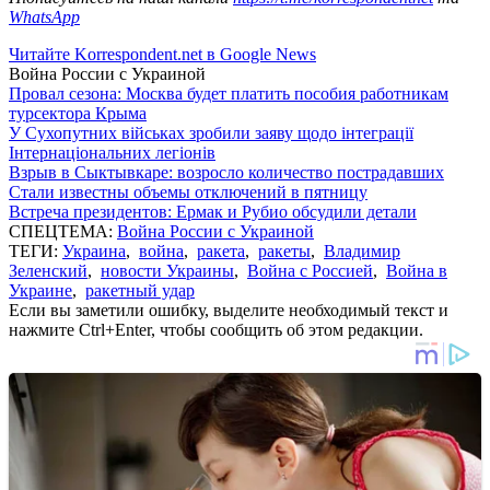
WhatsApp
Читайте Korrespondent.net в Google News
Война России с Украиной
Провал сезона: Москва будет платить пособия работникам
турсектора Крыма
У Сухопутних військах зробили заяву щодо інтеграції
Інтернаціональних легіонів
Взрыв в Сыктывкаре: возросло количество пострадавших
Стали известны объемы отключений в пятницу
Встреча президентов: Ермак и Рубио обсудили детали
СПЕЦТЕМА:
Война России с Украиной
ТЕГИ:
Украина
,
война
,
ракета
,
ракеты
,
Владимир
Зеленский
,
новости Украины
,
Война с Россией
,
Война в
Украине
,
ракетный удар
Если вы заметили ошибку, выделите необходимый текст и
нажмите Ctrl+Enter, чтобы сообщить об этом редакции.