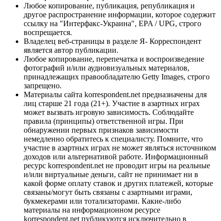
Любое копирование, публикация, републикация и
другое распространение информации, которое содержит
ссылку на "Интерфакс-Украина", EPA / UPG, строго
воспрещается.
Владелец веб-страницы в разделе Я- Корреспондент
является автор публикации.
Любое копирование, перепечатка и воспроизведение
фотографий и/или аудиовизуальных материалов,
принадлежащих правообладателю Getty Images, строго
запрещено.
Материалы сайта korrespondent.net предназначены для
лиц старше 21 года (21+). Участие в азартных играх
может вызвать игровую зависимость. Соблюдайте
правила (принципы) ответственной игры. При
обнаружении первых признаков зависимости
немедленно обратитесь к специалисту. Помните, что
участие в азартных играх не может являться источником
доходов или альтернативой работе. Информационный
ресурс korrespondent.net не проводит игры на реальные
и/или виртуальные деньги, сайт не принимает ни в
какой форме оплату ставок и других платежей, которые
связаны/могут быть связаны с азартными играми,
букмекерами или тотализаторами. Какие-либо
материалы на информационном ресурсе
korrespondent.net публикуются исключительно в