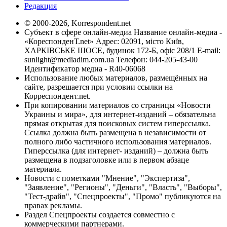
Редакция
© 2000-2026, Korrespondent.net
Субъект в сфере онлайн-медиа Название онлайн-медиа -
«КореспонденТ.net» Адрес: 02091, місто Київ,
ХАРКІВСЬКЕ ШОСЕ, будинок 172-Б, офіс 208/1 E-mail:
sunlight@mediadim.com.ua
Телефон: 044-205-43-00
Идентификатор медиа - R40-06068
Использование любых материалов, размещённых на
сайте, разрешается при условии ссылки на
Корреспондент.net.
При копировании материалов со страницы «Новости
Украины и мира», для интернет-изданий – обязательна
прямая открытая для поисковых систем гиперссылка.
Ссылка должна быть размещена в независимости от
полного либо частичного использования материалов.
Гиперссылка (для интернет- изданий) – должна быть
размещена в подзаголовке или в первом абзаце
материала.
Новости с пометками "Мнение", "Экспертиза",
"Заявление", "Регионы", "Деньги", "Власть", "Выборы",
"Тест-драйв", "Спецпроекты", "Промо" публикуются на
правах рекламы.
Раздел Спецпроекты создается совместно с
коммерческими партнерами.