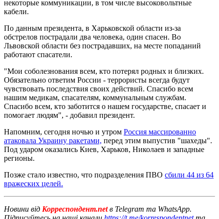
некоторые коммуникации, в том числе высоковольтные
кабели.
По данным президента, в Харьковской области из-за
обстрелов пострадали два человека, один спасен. Во
Львовской области без пострадавших, на месте попаданий
работают спасатели.
"Мои соболезнования всем, кто потерял родных и близких.
Обязательно ответим России - террористы всегда будут
чувствовать последствия своих действий. Спасибо всем
нашим медикам, спасателям, коммунальным службам.
Спасибо всем, кто заботится о нашем государстве, спасает и
помогает людям", - добавил президент.
Напомним, сегодня ночью и утром
Россия массированно
атаковала Украину ракетами,
перед этим выпустив "шахеды".
Под ударом оказались Киев, Харьков, Николаев и западные
регионы.
Позже стало известно, что подразделения ПВО
сбили 44 из 64
вражеских целей.
Новини від
Корреспондент.net
в Telegram та WhatsApp.
Підписуйтесь на наші канали
https://t.me/korrespondentnet
та