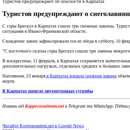
Туристов предупреждают об опасности в Карпатах
Туристов предупреждают о снеголавинн
С горы Брескул в Карпатах сошли три снежные лавины. Турист
ситуациям в Ивано-Франковской области.
Схождение лавин зафиксировали после обеда в субботу, 10 фев
"С восточного склона горы Брескул сошли три лавины мокрого 
В воскресенье, 11 февраля, в Карпатах сохраняется значитель
дополнительных нагрузках, отдельных средних и больших лави
Напомним, 23 января
в Карпатах взошла снежная лавина
объемо
жертв.
В Карпатах намело двухметровые сугробы
Новини від
Корреспондент.net
в Telegram та WhatsApp. Підпис
Читайте Korrespondent.net в Google News