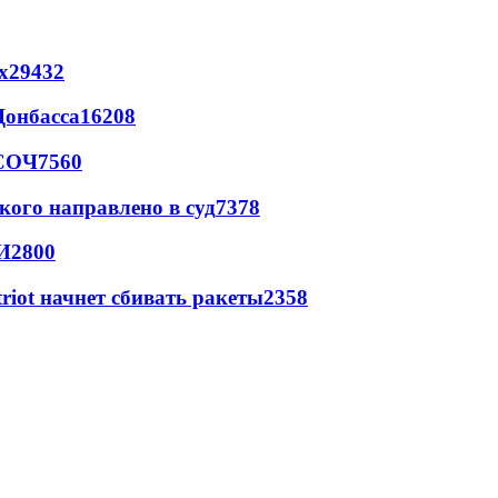
х
29432
Донбасса
16208
 СОЧ
7560
кого направлено в суд
7378
И
2800
triot начнет сбивать ракеты
2358