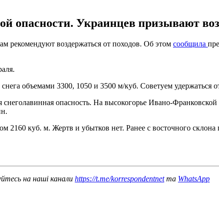
ой опасности. Украинцев призывают возд
ам рекомендуют воздержаться от походов. Об этом
сообщила
пр
раля.
снега объемами 3300, 1050 и 3500 м/куб. Советуем удержаться о
ная снеголавинная опасность. На высокогорье Ивано-Франковской
н.
м 2160 куб. м. Жертв и убытков нет. Ранее с восточного склона
уйтесь на наші канали
https://t.me/korrespondentnet
та
WhatsApp