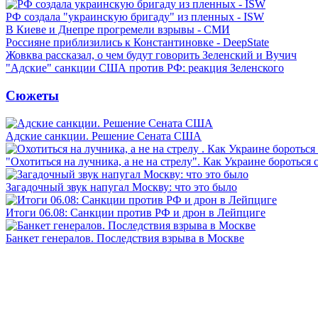
РФ создала "украинскую бригаду" из пленных - ISW
В Киеве и Днепре прогремели взрывы - СМИ
Россияне приблизились к Константиновке - DeepState
Жовква рассказал, о чем будут говорить Зеленский и Вучич
"Адские" санкции США против РФ: реакция Зеленского
Сюжеты
Адские санкции. Решение Сената США
"Охотиться на лучника, а не на стрелу". Как Украине бороться 
Загадочный звук напугал Москву: что это было
Итоги 06.08: Санкции против РФ и дрон в Лейпциге
Банкет генералов. Последствия взрыва в Москве