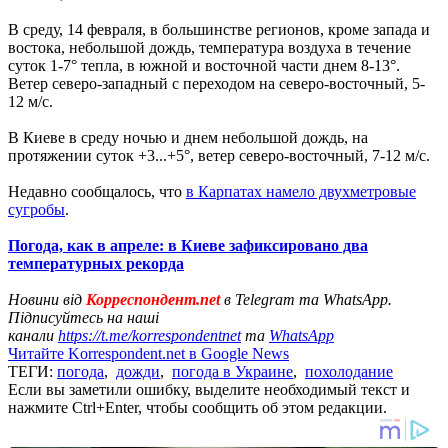
В среду, 14 февраля, в большинстве регионов, кроме запада и
востока, небольшой дождь, температура воздуха в течение
суток 1-7° тепла, в южной и восточной части днем 8-13°.
Ветер северо-западный с переходом на северо-восточный, 5-
12 м/с.
В Киеве в среду ночью и днем небольшой дождь, на
протяжении суток +3...+5°, ветер северо-восточный, 7-12 м/с.
Недавно сообщалось, что
в Карпатах намело двухметровые
сугробы
.
Погода, как в апреле: в Киеве зафиксировано два
температурных рекорда
Новини від
Корреспондент.net
в Telegram та WhatsApp.
Підписуйтесь на наші
канали
https://t.me/korrespondentnet
та
WhatsApp
Читайте Korrespondent.net в Google News
ТЕГИ:
погода
,
дожди
,
погода в Украине
,
похолодание
Если вы заметили ошибку, выделите необходимый текст и
нажмите Ctrl+Enter, чтобы сообщить об этом редакции.