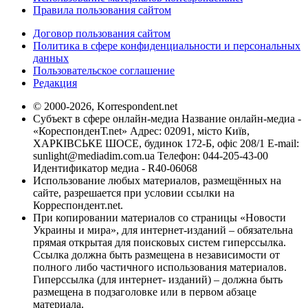
Правила пользования сайтом
Договор пользования сайтом
Политика в сфере конфиденциальности и персональных
данных
Пользовательское соглашение
Редакция
© 2000-2026, Korrespondent.net
Субъект в сфере онлайн-медиа Название онлайн-медиа -
«КореспонденТ.net» Адрес: 02091, місто Київ,
ХАРКІВСЬКЕ ШОСЕ, будинок 172-Б, офіс 208/1 E-mail:
sunlight@mediadim.com.ua
Телефон: 044-205-43-00
Идентификатор медиа - R40-06068
Использование любых материалов, размещённых на
сайте, разрешается при условии ссылки на
Корреспондент.net.
При копировании материалов со страницы «Новости
Украины и мира», для интернет-изданий – обязательна
прямая открытая для поисковых систем гиперссылка.
Ссылка должна быть размещена в независимости от
полного либо частичного использования материалов.
Гиперссылка (для интернет- изданий) – должна быть
размещена в подзаголовке или в первом абзаце
материала.