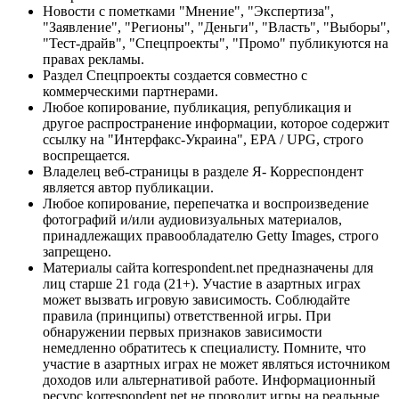
Новости с пометками "Мнение", "Экспертиза",
"Заявление", "Регионы", "Деньги", "Власть", "Выборы",
"Тест-драйв", "Спецпроекты", "Промо" публикуются на
правах рекламы.
Раздел Спецпроекты создается совместно с
коммерческими партнерами.
Любое копирование, публикация, републикация и
другое распространение информации, которое содержит
ссылку на "Интерфакс-Украина", EPA / UPG, строго
воспрещается.
Владелец веб-страницы в разделе Я- Корреспондент
является автор публикации.
Любое копирование, перепечатка и воспроизведение
фотографий и/или аудиовизуальных материалов,
принадлежащих правообладателю Getty Images, строго
запрещено.
Материалы сайта korrespondent.net предназначены для
лиц старше 21 года (21+). Участие в азартных играх
может вызвать игровую зависимость. Соблюдайте
правила (принципы) ответственной игры. При
обнаружении первых признаков зависимости
немедленно обратитесь к специалисту. Помните, что
участие в азартных играх не может являться источником
доходов или альтернативой работе. Информационный
ресурс korrespondent.net не проводит игры на реальные