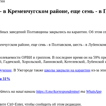
тин
в Кременчугском районе, еще семь - в П
бных заведений Полтавщины закрылись на карантин. Об этом се
нчугском районе, еще семь - в Полтавском, шесть - в Лубенском
олеваемости ОРВИ и гриппом. В последнее время он на 59% пре
, Гадячской, Хорольской, Ланновской, Котелевской, Лубенской 
бучение
. В Ужгороде также
школы закрыли на карантин
из-за эп
на 31%
уйтесь на наші канали
https://t.me/korrespondentnet
та
WhatsApp
те Ctrl+Enter, чтобы сообщить об этом редакции.