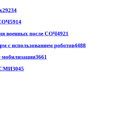
х
29234
 СОЧ
5914
ия военных после СОЧ
4921
рм с использованием роботов
4488
т мобилизации
3661
- СМИ
3045