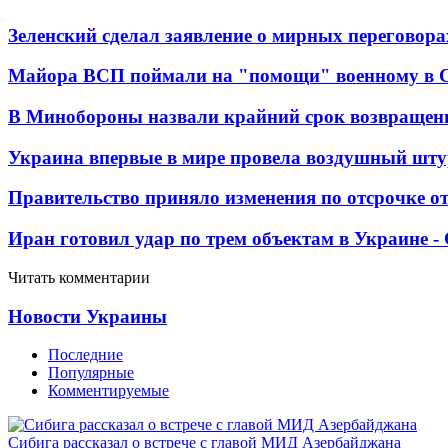
Зеленский сделал заявление о мирных переговора
Майора ВСП поймали на "помощи" военному в
В Минобороны назвали крайний срок возвращен
Украина впервые в мире провела воздушный шту
Правительство приняло изменения по отсрочке о
Иран готовил удар по трем объектам в Украине 
Читать комментарии
Новости Украины
Последние
Популярные
Комментируемые
Сибига рассказал о встрече с главой МИД Азербайджана