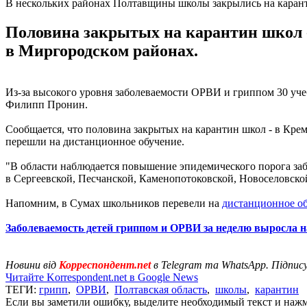
В нескольких районах Полтавщины школы закрылись на каран
Половина закрытых на карантин школ - 
в Миргородском районах.
Из-за высокого уровня заболеваемости ОРВИ и гриппом 30 уче
Филипп Пронин.
Сообщается, что половина закрытых на карантин школ - в Креме
перешли на дистанционное обучение.
"В области наблюдается повышение эпидемического порога заб
в Сергеевской, Песчанской, Каменопотоковской, Новоселовской
Напомним, в Сумах школьников перевели на
дистанционное о
Заболеваемость детей гриппом и ОРВИ за неделю выросла 
Новини від
Корреспондент.net
в Telegram та WhatsApp. Підпис
Читайте Korrespondent.net в Google News
ТЕГИ:
грипп
,
ОРВИ
,
Полтавская область
,
школы
,
карантин
Если вы заметили ошибку, выделите необходимый текст и нажми