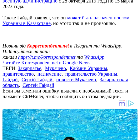
военную администрацию
с 28 октября 2019 года по 15 марта
2023 года.
Также Гайдай заявлял, что он
может быть назначен послом
Украины в Казахстане
, но этого так и не произошло.
Новини від
Корреспондент.net
в Telegram та WhatsApp.
Підписуйтесь на наші
канали
https://t.me/korrespondentnet
та
WhatsApp
Читайте Korrespondent.net в Google News
ТЕГИ:
Закарпатье
,
Мукачево
,
Кабмин Украины
,
правительство
,
назначение
,
правительство Украины
,
Гайдай
,
Сергій Гайдай
,
новости Мукачево
,
Закарпатская
область
,
Сергей Гайдай
Если вы заметили ошибку, выделите необходимый текст и
нажмите Ctrl+Enter, чтобы сообщить об этом редакции.