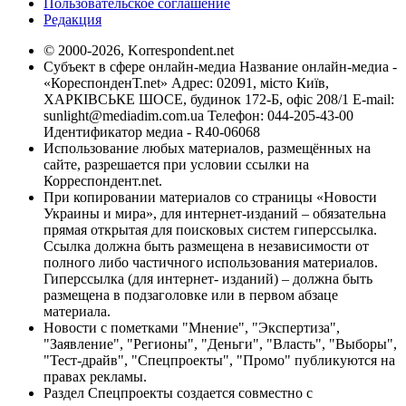
Пользовательское соглашение
Редакция
© 2000-2026, Korrespondent.net
Субъект в сфере онлайн-медиа Название онлайн-медиа -
«КореспонденТ.net» Адрес: 02091, місто Київ,
ХАРКІВСЬКЕ ШОСЕ, будинок 172-Б, офіс 208/1 E-mail:
sunlight@mediadim.com.ua
Телефон: 044-205-43-00
Идентификатор медиа - R40-06068
Использование любых материалов, размещённых на
сайте, разрешается при условии ссылки на
Корреспондент.net.
При копировании материалов со страницы «Новости
Украины и мира», для интернет-изданий – обязательна
прямая открытая для поисковых систем гиперссылка.
Ссылка должна быть размещена в независимости от
полного либо частичного использования материалов.
Гиперссылка (для интернет- изданий) – должна быть
размещена в подзаголовке или в первом абзаце
материала.
Новости с пометками "Мнение", "Экспертиза",
"Заявление", "Регионы", "Деньги", "Власть", "Выборы",
"Тест-драйв", "Спецпроекты", "Промо" публикуются на
правах рекламы.
Раздел Спецпроекты создается совместно с