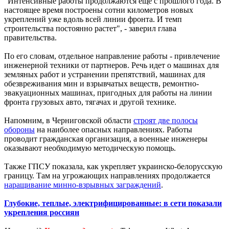
"Интенсивные работы продолжаются еще с прошлого года. В
настоящее время построены сотни километров новых
укреплений уже вдоль всей линии фронта. И темп
строительства постоянно растет", - заверил глава
правительства.
По его словам, отдельное направление работы - привлечение
инженерной техники от партнеров. Речь идет о машинах для
земляных работ и устранении препятствий, машинах для
обезвреживания мин и взрывчатых веществ, ремонтно-
эвакуационных машинах, пригодных для работы на линии
фронта грузовых авто, тягачах и другой технике.
Напомним, в Черниговской области
строят две полосы
обороны
на наиболее опасных направлениях. Работы
проводит гражданская организация, а военные инженеры
оказывают необходимую методическую помощь.
Также ГПСУ показала, как укрепляет украинско-белорусскую
границу. Там на угрожающих направлениях продолжается
наращивание минно-взрывных заграждений
.
Глубокие, теплые, электрифицированные: в сети показали
укрепления россиян