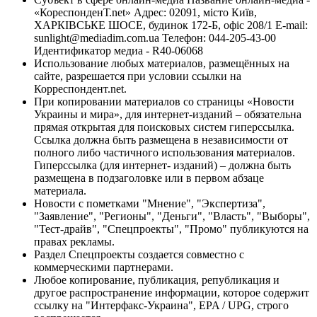
«КореспонденТ.net» Адрес: 02091, місто Київ,
ХАРКІВСЬКЕ ШОСЕ, будинок 172-Б, офіс 208/1 E-mail:
sunlight@mediadim.com.ua
Телефон: 044-205-43-00
Идентификатор медиа - R40-06068
Использование любых материалов, размещённых на
сайте, разрешается при условии ссылки на
Корреспондент.net.
При копировании материалов со страницы «Новости
Украины и мира», для интернет-изданий – обязательна
прямая открытая для поисковых систем гиперссылка.
Ссылка должна быть размещена в независимости от
полного либо частичного использования материалов.
Гиперссылка (для интернет- изданий) – должна быть
размещена в подзаголовке или в первом абзаце
материала.
Новости с пометками "Мнение", "Экспертиза",
"Заявление", "Регионы", "Деньги", "Власть", "Выборы",
"Тест-драйв", "Спецпроекты", "Промо" публикуются на
правах рекламы.
Раздел Спецпроекты создается совместно с
коммерческими партнерами.
Любое копирование, публикация, републикация и
другое распространение информации, которое содержит
ссылку на "Интерфакс-Украина", EPA / UPG, строго