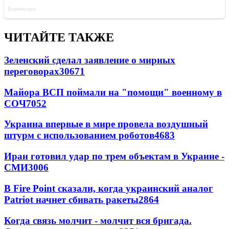
ЧИТАЙТЕ ТАКЖЕ
Зеленский сделал заявление о мирных
переговорах
30671
Майора ВСП поймали на "помощи" военному в
СОЧ
7052
Украина впервые в мире провела воздушный
штурм с использованием роботов
4683
Иран готовил удар по трем объектам в Украине -
СМИ
3006
В Fire Point сказали, когда украинский аналог
Patriot начнет сбивать ракеты
2864
Когда связь молчит - молчит вся бригада.