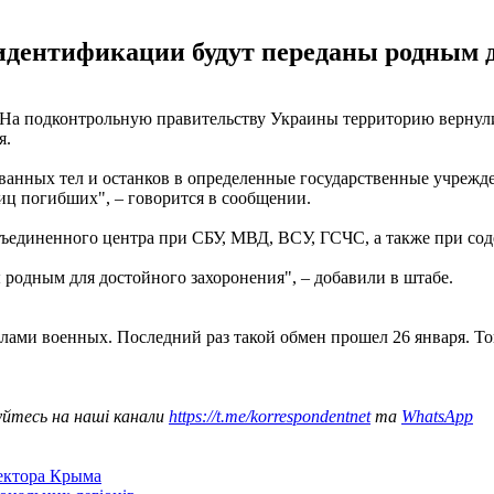
дентификации будут переданы родным д
 На подконтрольную правительству Украины территорию вернул
я.
анных тел и останков в определенные государственные учрежд
иц погибших", – говорится в сообщении.
бъединенного центра при СБУ, МВД, ВСУ, ГСЧС, а также при со
родным для достойного захоронения", – добавили в штабе.
елами военных. Последний раз такой обмен прошел 26 января. Т
уйтесь на наші канали
https://t.me/korrespondentnet
та
WhatsApp
сектора Крыма