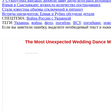
У Сухопутних військах зробили заяву щодо інтеграції Інтернац
Взрыв в Сыктывкаре: возросло количество пострадавших
Стали известны объемы отключений в пятницу
Встреча президентов: Ермак и Рубио обсудили детали
СПЕЦТЕМА:
Война России с Украиной
ТЕГИ:
Украина
,
война
,
фото
,
погибли
,
ВСУ
,
погибшие
,
нов
Если вы заметили ошибку, выделите необходимый текст и нажми