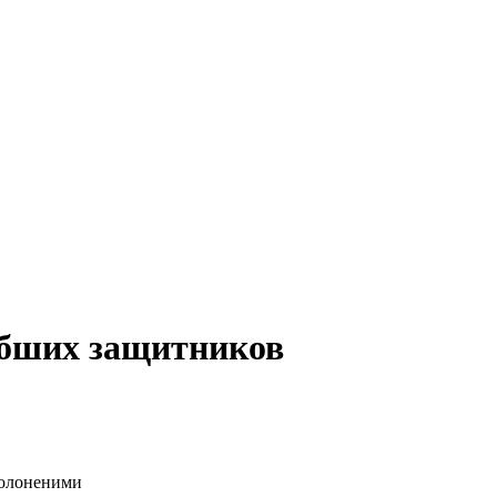
ибших защитников
полоненими