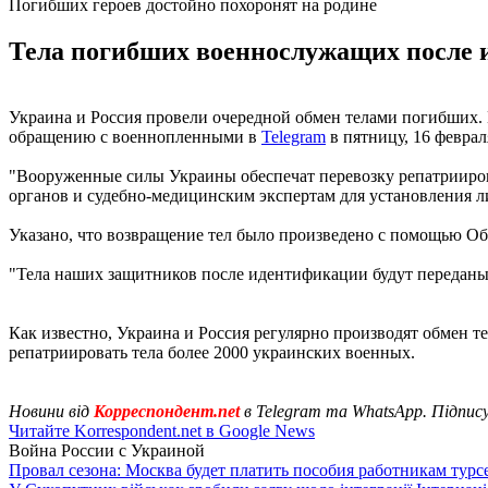
Погибших героев достойно похоронят на родине
Тела погибших военнослужащих после и
Украина и Россия провели очередной обмен телами погибших.
обращению с военнопленными в
Telegram
в пятницу, 16 феврал
"Вооруженные силы Украины обеспечат перевозку репатрииров
органов и судебно-медицинским экспертам для установления л
Указано, что возвращение тел было произведено с помощью О
"Тела наших защитников после идентификации будут переданы 
Как известно, Украина и Россия регулярно производят обмен т
репатриировать тела более 2000 украинских военных.
Новини від
Корреспондент.net
в Telegram та WhatsApp. Підпис
Читайте Korrespondent.net в Google News
Война России с Украиной
Провал сезона: Москва будет платить пособия работникам тур