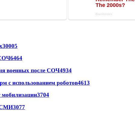
х
30005
 СОЧ
6464
ия военных после СОЧ
4934
рм с использованием роботов
4613
т мобилизации
3704
- СМИ
3077