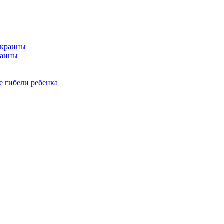
раины
е гибели ребенка