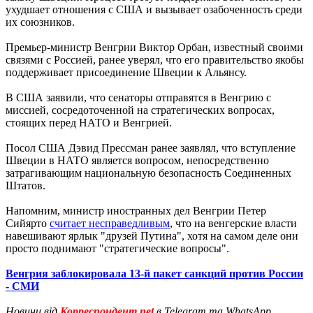
ухудшает отношения с США и вызывает озабоченность среди
их союзников.
Премьер-министр Венгрии Виктор Орбан, известный своими
связями с Россией, ранее уверял, что его правительство якобы
поддерживает присоединение Швеции к Альянсу.
В США заявили, что сенаторы отправятся в Венгрию с
миссией, сосредоточенной на стратегических вопросах,
стоящих перед НАТО и Венгрией.
Посол США Дэвид Прессман ранее заявлял, что вступление
Швеции в НАТО является вопросом, непосредственно
затрагивающим национальную безопасность Соединенных
Штатов.
Напомним, министр иностранных дел Венгрии Петер
Сийярто
считает несправедливым
, что на венгерские власти
навешивают ярлык "друзей Путина", хотя на самом деле они
просто поднимают "стратегические вопросы".
Венгрия заблокировала 13-й пакет санкций против России
- СМИ
Новини від
Корреспондент.net
в Telegram та WhatsApp.