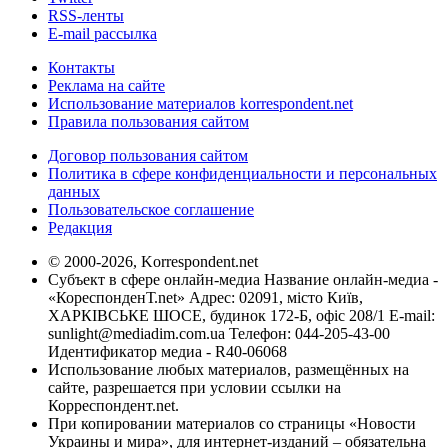
RSS-ленты
E-mail рассылка
Контакты
Реклама на сайте
Использование материалов korrespondent.net
Правила пользования сайтом
Договор пользования сайтом
Политика в сфере конфиденциальности и персональных
данных
Пользовательское соглашение
Редакция
© 2000-2026, Korrespondent.net
Субъект в сфере онлайн-медиа Название онлайн-медиа -
«КореспонденТ.net» Адрес: 02091, місто Київ,
ХАРКІВСЬКЕ ШОСЕ, будинок 172-Б, офіс 208/1 E-mail:
sunlight@mediadim.com.ua
Телефон: 044-205-43-00
Идентификатор медиа - R40-06068
Использование любых материалов, размещённых на
сайте, разрешается при условии ссылки на
Корреспондент.net.
При копировании материалов со страницы «Новости
Украины и мира», для интернет-изданий – обязательна