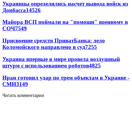
Украинцы определились насчет вывода войск из
Донбасса
14526
Майора ВСП поймали на "помощи" военному в
СОЧ
7549
Присвоение средств ПриватБанка: дело
Коломойского направлено в суд
7255
Украина впервые в мире провела воздушный
штурм с использованием роботов
4825
Иран готовил удар по трем объектам в Украине -
СМИ
3149
Читать комментарии