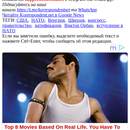
Підписуйтесь на наші
канали
https://t.me/korrespondentnet
та
WhatsApp
Читайте Korrespondent.net в Google News
ТЕГИ:
США
,
НАТО
,
Венгрия
,
Швеция
,
конгресс
,
правительство
,
ратификация
,
Виктор Орбан
,
вступление в
НАТО
Если вы заметили ошибку, выделите необходимый текст и
нажмите Ctrl+Enter, чтобы сообщить об этом редакции.