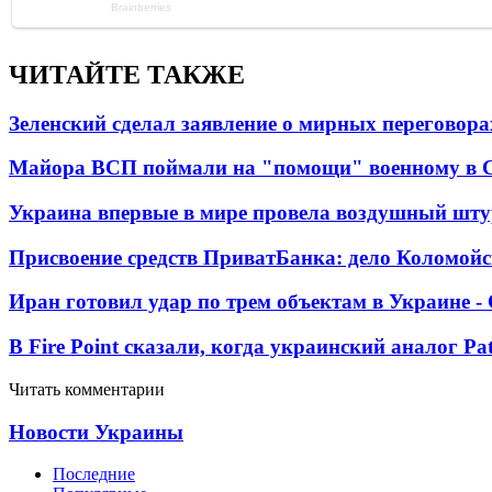
ЧИТАЙТЕ ТАКЖЕ
Зеленский сделал заявление о мирных переговора
Майора ВСП поймали на "помощи" военному в
Украина впервые в мире провела воздушный шту
Присвоение средств ПриватБанка: дело Коломойс
Иран готовил удар по трем объектам в Украине 
В Fire Point сказали, когда украинский аналог Pa
Читать комментарии
Новости Украины
Последние