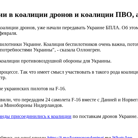
ии в коалиции дронов и коалиции ПВО, а
коалиции дронов, уже начали передавать Украине БПЛА. Об эт
февраля.
спилотники Украине. Коалиция беспилотников очень важна, потом
потребностями Украины", - сказала Оллонгрен.
 коалиции противовоздушной обороны для Украины.
в процессе. Так что имеет смысл участвовать в такого рода коалиц
тр.
е украинских пилотов на F-16.
или, что передадим 24 самолета F-16 вместе с Данией и Норвег
глава Минобороны Нидерландов.
анды присоединились к коалиции
по поставкам дронов Украине.
уйтесь на наші канали
https://t.me/korrespondentnet
та
WhatsApp