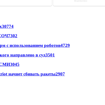
х
30774
 СОЧ
7302
рм с использованием роботов
4729
кого направлено в суд
3501
- СМИ
3045
triot начнет сбивать ракеты
2907