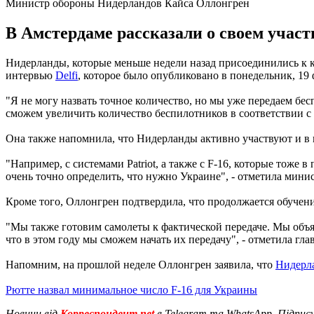
Министр обороны Нидерландов Кайса Оллонгрен
В Амстердаме рассказали о своем участ
Нидерланды, которые меньше недели назад присоединились к 
интервью
Delfi
, которое было опубликовано в понедельник, 19 
"Я не могу назвать точное количество, но мы уже передаем бе
сможем увеличить количество беспилотников в соответствии с 
Она также напомнила, что Нидерланды активно участвуют и в
"Например, с системами Patriot, а также с F-16, которые тоже 
очень точно определить, что нужно Украине", - отметила минис
Кроме того, Оллонгрен подтвердила, что продолжается обучени
"Мы также готовим самолеты к фактической передаче. Мы объяв
что в этом году мы сможем начать их передачу", - отметила 
Напомним, на прошлой неделе Оллонгрен заявила, что
Нидерл
Рютте назвал минимальное число F-16 для Украины
Новини від
Корреспондент.net
в Telegram та WhatsApp. Підпис