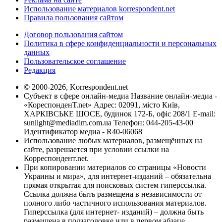
Использование материалов korrespondent.net
Правила пользования сайтом
Договор пользования сайтом
Политика в сфере конфиденциальности и персональных
данных
Пользовательское соглашение
Редакция
© 2000-2026, Korrespondent.net
Субъект в сфере онлайн-медиа Название онлайн-медиа -
«КореспонденТ.net» Адрес: 02091, місто Київ,
ХАРКІВСЬКЕ ШОСЕ, будинок 172-Б, офіс 208/1 E-mail:
sunlight@mediadim.com.ua
Телефон: 044-205-43-00
Идентификатор медиа - R40-06068
Использование любых материалов, размещённых на
сайте, разрешается при условии ссылки на
Корреспондент.net.
При копировании материалов со страницы «Новости
Украины и мира», для интернет-изданий – обязательна
прямая открытая для поисковых систем гиперссылка.
Ссылка должна быть размещена в независимости от
полного либо частичного использования материалов.
Гиперссылка (для интернет- изданий) – должна быть
размещена в подзаголовке или в первом абзаце