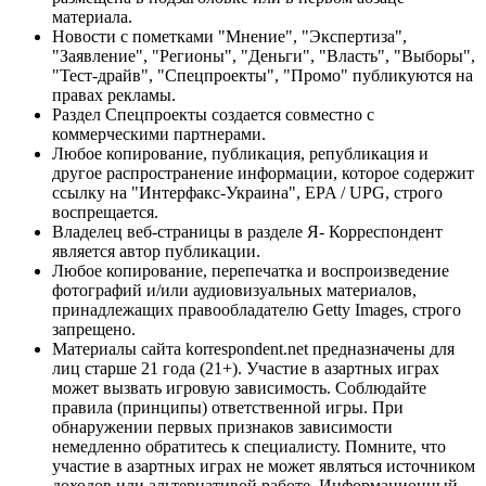
материала.
Новости с пометками "Мнение", "Экспертиза",
"Заявление", "Регионы", "Деньги", "Власть", "Выборы",
"Тест-драйв", "Спецпроекты", "Промо" публикуются на
правах рекламы.
Раздел Спецпроекты создается совместно с
коммерческими партнерами.
Любое копирование, публикация, републикация и
другое распространение информации, которое содержит
ссылку на "Интерфакс-Украина", EPA / UPG, строго
воспрещается.
Владелец веб-страницы в разделе Я- Корреспондент
является автор публикации.
Любое копирование, перепечатка и воспроизведение
фотографий и/или аудиовизуальных материалов,
принадлежащих правообладателю Getty Images, строго
запрещено.
Материалы сайта korrespondent.net предназначены для
лиц старше 21 года (21+). Участие в азартных играх
может вызвать игровую зависимость. Соблюдайте
правила (принципы) ответственной игры. При
обнаружении первых признаков зависимости
немедленно обратитесь к специалисту. Помните, что
участие в азартных играх не может являться источником
доходов или альтернативой работе. Информационный