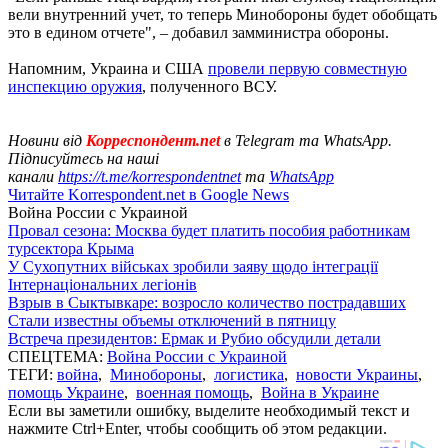
вели внутренний учет, то теперь Минобороны будет обобщать
это в едином отчете", – добавил замминистра обороны.
Напомним, Украина и США
провели первую совместную
инспекцию оружия
, полученного ВСУ.
Новини від
Корреспондент.net
в Telegram та WhatsApp.
Підписуйтесь на наші
канали
https://t.me/korrespondentnet
та
WhatsApp
Читайте Korrespondent.net в Google News
Война России с Украиной
Провал сезона: Москва будет платить пособия работникам
турсектора Крыма
У Сухопутних військах зробили заяву щодо інтеграції
Інтернаціональних легіонів
Взрыв в Сыктывкаре: возросло количество пострадавших
Стали известны объемы отключений в пятницу
Встреча президентов: Ермак и Рубио обсудили детали
СПЕЦТЕМА:
Война России с Украиной
ТЕГИ:
война
,
Минобороны
,
логистика
,
новости Украины
,
помощь Украине
,
военная помощь
,
Война в Украине
Если вы заметили ошибку, выделите необходимый текст и
нажмите Ctrl+Enter, чтобы сообщить об этом редакции.