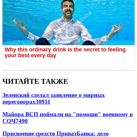
ЧИТАЙТЕ ТАКЖЕ
Зеленский сделал заявление о мирных
переговорах
30911
Майора ВСП поймали на "помощи" военному в
СОЧ
7490
Присвоение средств ПриватБанка: дело