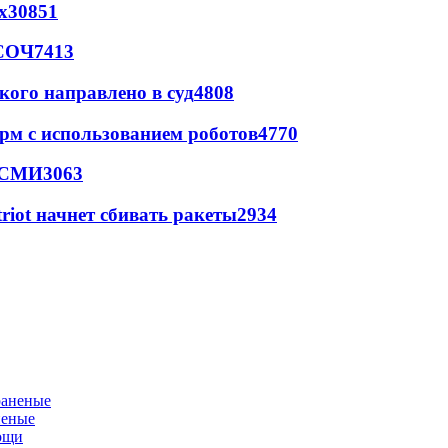
х
30851
 СОЧ
7413
кого направлено в суд
4808
рм с использованием роботов
4770
- СМИ
3063
triot начнет сбивать ракеты
2934
неные
мощи