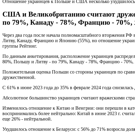
Отношение украинцев к Польше и США несколько ухудшилось
США и Великобританию считают друже
по 79%, Канаду - 78%, Францию - 70%,
Через два года после начала полномасштабного вторжения Р
Литву, Канаду, Францию и Японию (55%), но отношение украи
группы Рейтинг.
По данным анкетирования, расположение украинцев распред
80%, Польшу и Литву - по 79%, Канаду - 78%, Францию - 70%,
Положительная оценка Польши со стороны украинцев по сравне
дружественной.
С 61% в июне 2023 года до 35% в феврале 2024 года снизилась
Абсолютное большинство украинцев считают вражескими стран
Изменилось отношение к Китаю и Венгрии: они перешли в кате
воспринимались более нейтрально: Китай в июне 2023 г. счит
еще 26% - нейтральной.
Ухудшилось отношение к Беларуси: с 56% до 71% возросла дол