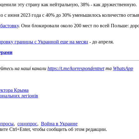
ценили эту страну как нейтральную, 38% - как дружественную.
о с июня 2023 года с 40% до 30% уменьшилось количество отзыв
бастовку
. Они блокировали около 200 мест по всей Польше: до
ировку границы с Украиной еще на месяц
- до апреля.
ерами
уйтесь на наші канали
https://t.me/korrespondentnet
та
WhatsApp
сектора Крыма
іональних легіонів
опросы
,
соцопрос
,
Война в Украине
те Ctrl+Enter, чтобы сообщить об этом редакции.