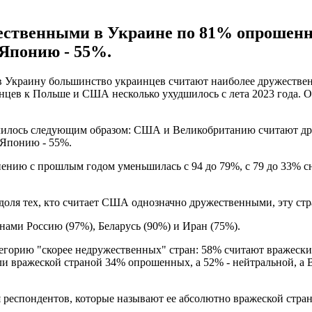
ственными в Украине по 81% опрошенны
 Японию - 55%.
Ф в Украину большинство украинцев считают наиболее дружест
нцев к Польше и США несколько ухудшилось с лета 2023 года. 
елилось следующим образом: США и Великобританию считают д
 Японию - 55%.
нию с прошлым годом уменьшилась с 94 до 79%, с 79 до 33% сн
 доля тех, кто считает США однозначно дружественными, эту стр
ами Россию (97%), Беларусь (90%) и Иран (75%).
горию "скорее недружественных" стран: 58% считают вражеским 
али вражеской страной 34% опрошенных, а 52% - нейтральной, 
я респондентов, которые называют ее абсолютно вражеской стран