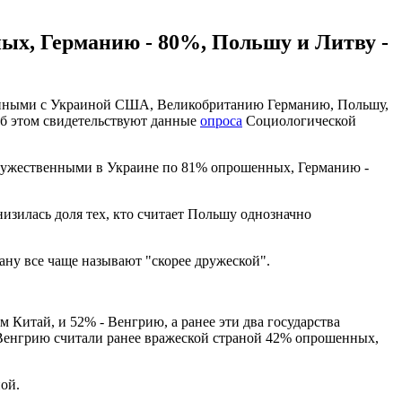
х, Германию - 80%, Польшу и Литву -
венными с Украиной США, Великобританию Германию, Польшу,
Об этом свидетельствуют данные
опроса
Социологической
ружественными в Украине по 81% опрошенных, Германию -
изилась доля тех, кто считает Польшу однозначно
ану все чаще называют "скорее дружеской".
Китай, и 52% - Венгрию, а ранее эти два государства
а Венгрию считали ранее вражеской страной 42% опрошенных,
ой.