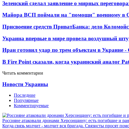
Зеленский сделал заявление о мирных переговора
Майора ВСП поймали на "помощи" военному в
Присвоение средств ПриватБанка: дело Коломойс
Украина впервые в мире провела воздушный шту
Иран готовил удар по трем объектам в Украине 
В Fire Point сказали, когда украинский аналог Pa
Читать комментарии
Новости Украины
Последние
Популярные
Комментируемые
Россияне атаковали дронами Херсонщину: есть погибшие и ра
Когда связь молчит - молчит вся бригада. Связисты просят по