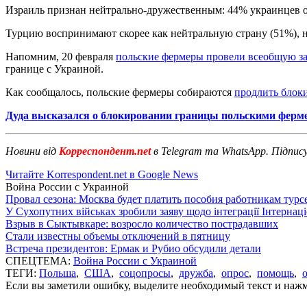
Израиль признан нейтрально-дружественным: 44% украинцев о
Турцию воспринимают скорее как нейтральную страну (51%), н
Напомним, 20 февраля
польские фермеры провели всеобщую за
границе с Украиной.
Как сообщалось, польские фермеры собираются
продлить блок
Дуда высказался о блокировании границы польскими ферм
Новини від
Корреспондент.net
в Telegram та WhatsApp. Підпис
Читайте Korrespondent.net в Google News
Война России с Украиной
Провал сезона: Москва будет платить пособия работникам тур
У Сухопутних військах зробили заяву щодо інтеграції Інтернац
Взрыв в Сыктывкаре: возросло количество пострадавших
Стали известны объемы отключений в пятницу
Встреча президентов: Ермак и Рубио обсудили детали
СПЕЦТЕМА:
Война России с Украиной
ТЕГИ:
Польша
,
США
,
соцопросы
,
дружба
,
опрос
,
помощь
,
Если вы заметили ошибку, выделите необходимый текст и нажми