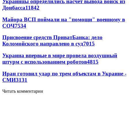
Украинцы определились насчет вывода войск из
Донбасса
11842
Майора ВСП поймали на "помощи" военному в
СОЧ
7534
Присвоение средств ПриватБанка: дело
Коломойского направлено в суд
7015
Украина впервые в мире провела воздушный
штурм с использованием роботов
4815
Иран готовил удар по трем объектам в Украине -
СМИ
3131
Читать комментарии