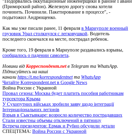
"Подорвались оккупационные инженерщики в районе Гавани
(Приморский район). Железную дорогу снова хотели
починить. Починили. Пакетирование в процессе", -
подытожил Андрющенко.
Как мы уже писали ранее, 11 февраля
в Мариуполе военный
грузовик Урал столкнулся с легковушкой
. Водитель
последнего скончался на месте, пострадал ребенок.
Кроме того, 19 февраля в Мариуполе раздавались взрывы,
сообщалось о падении самолета
.
Новини від
Корреспондент.net
в Telegram та WhatsApp.
Підписуйтесь на наші
канали
https://t.me/korrespondentnet
та
WhatsApp
Читайте Korrespondent.net в Google News
Война России с Украиной
Провал сезона: Москва будет платить пособия работникам
турсектора Крыма
У Сухопутних військах зробили заяву щодо інтеграції
Інтернаціональних легіонів
Взрыв в Сыктывкаре: возросло количество пострадавших
Стали известны объемы отключений в пятницу
Встреча президентов: Ермак и Рубио обсудили детали
СПЕЦТЕМА:
Война России с Украиной