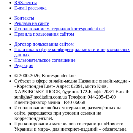
RSS-ленты
E-mail рассылка
Контакты
Реклама на сайте
Использование материалов korrespondent.net
Правила пользования сайтом
Договор пользования сайтом
Политика в сфере конфиденциальности и персональных
данных
Пользовательское соглашение
Редакция
© 2000-2026, Korrespondent.net
Субъект в сфере онлайн-медиа Название онлайн-медиа -
«КореспонденТ.net» Адрес: 02091, місто Київ,
ХАРКІВСЬКЕ ШОСЕ, будинок 172-Б, офіс 208/1 E-mail:
sunlight@mediadim.com.ua
Телефон: 044-205-43-00
Идентификатор медиа - R40-06068
Использование любых материалов, размещённых на
сайте, разрешается при условии ссылки на
Корреспондент.net.
При копировании материалов со страницы «Новости
Украины и мира», для интернет-изданий – обязательна