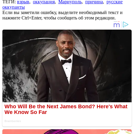
ТЕГИ:
взрыв
,
оккупация
,
Мариуполь
,
причина
,
русские
оккупанты
Если вы заметили ошибку, выделите необходимый текст и
нажмите Ctrl+Enter, чтобы сообщить об этом редакции.