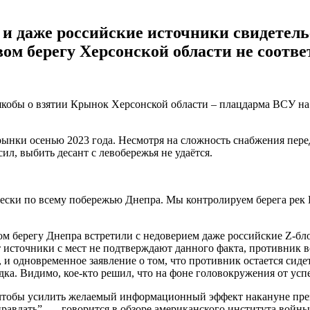
и даже российские источники свидетель
м берегу Херсонской области не соотве
кобы о взятии Крынок Херсонской области – плацдарма ВСУ на 
рынки осенью 2023 года. Несмотря на сложность снабжения пер
л, выбить десант с левобережья не удаётся.
ески по всему побережью Днепра. Мы контролируем берега рек
м берегу Днепра встретили с недоверием даже российские Z-бл
источники с мест не подтверждают данного факта, противник вс
 и одновременное заявление о том, что противник остается сидет
ка. Видимо, кое-кто решил, что на фоне головокружения от успе
 чтобы усилить желаемый информационный эффект накануне прези
равдать”, — говорится в обзоре американского института войны