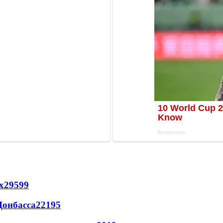
х
29599
Донбасса
22195