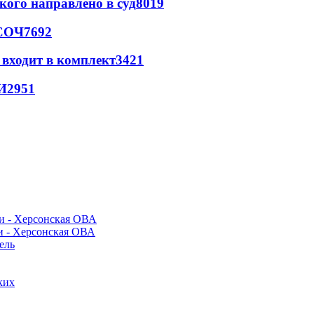
кого направлено в суд
8019
 СОЧ
7692
 входит в комплект
3421
И
2951
и - Херсонская ОВА
ель
ких