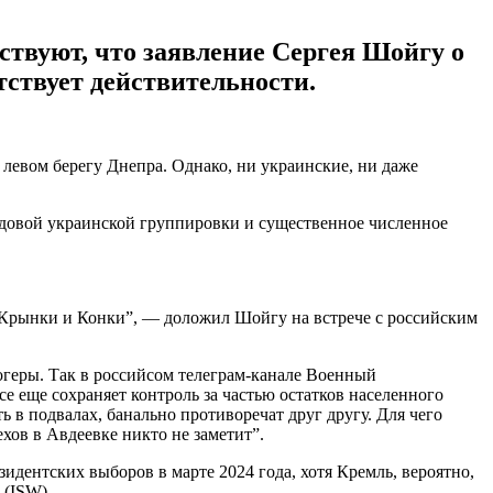
ствуют, что заявление Сергея Шойгу о
тствует действительности.
левом берегу Днепра. Однако, ни украинские, ни даже
едовой украинской группировки и существенное численное
 Крынки и Конки”, — доложил Шойгу на встрече с российским
огеры. Так в российсом телеграм-канале Военный
е еще сохраняет контроль за частью остатков населенного
ь в подвалах, банально противоречат друг другу. Для чего
хов в Авдеевке никто не заметит”.
дентских выборов в марте 2024 года, хотя Кремль, вероятно,
 (ISW).