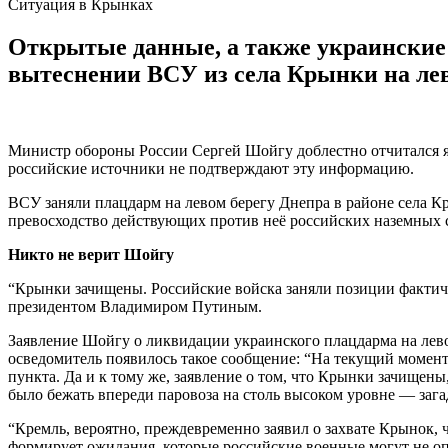
Ситуация в Крынках
Открытые данные, а также украинские 
вытеснении ВСУ из села Крынки на лево
Министр обороны России Сергей Шойгу доблестно отчитался я
российские источники не подтверждают эту информацию.
ВСУ заняли плацдарм на левом берегу Днепра в районе села К
превосходство действующих против неё российских наземных си
Никто не верит Шойгу
“Крынки зачищены. Российские войска заняли позиции фактич
президентом Владимиром Путиным.
Заявление Шойгу о ликвидации украинского плацдарма на лево
осведомитель появилось такое сообщение: “На текущий момент 
пункта. Да и к тому же, заявление о том, что Крынки зачищены,
было бежать впереди паровоза на столь высоком уровне — загад
“Кремль, вероятно, преждевременно заявил о захвате Крынок,
формирует ожидания, которые российские военные могут не оп