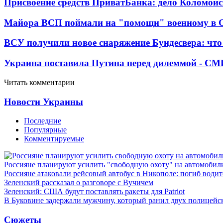
Присвоение средств ПриватБанка: дело Коломойс
Майора ВСП поймали на "помощи" военному в
ВСУ получили новое снаряжение Бундесвера: что
Украина поставила Путина перед дилеммой - СМ
Читать комментарии
Новости Украины
Последние
Популярные
Комментируемые
Россияне планируют усилить "свободную охоту" на автомобил
Россияне атаковали рейсовый автобус в Никополе: погиб водит
Зеленский рассказал о разговоре с Вучичем
Зеленский: США будут поставлять ракеты для Patriot
В Буковине задержали мужчину, который ранил двух полицейс
Сюжеты