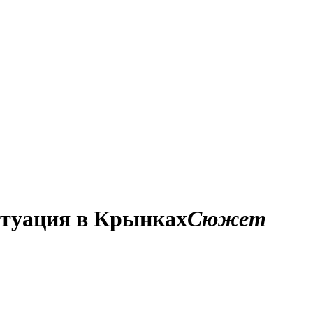
итуация в Крынках
Сюжет