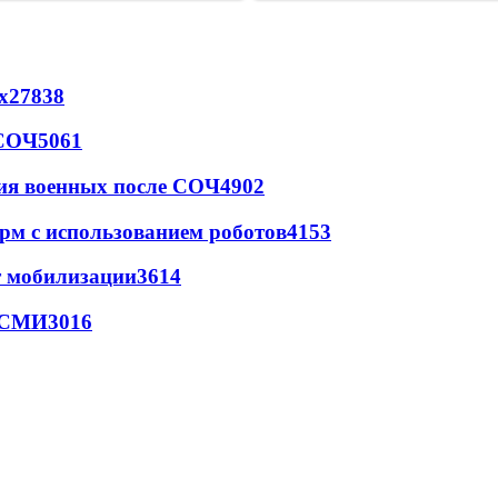
х
27838
 СОЧ
5061
ия военных после СОЧ
4902
рм с использованием роботов
4153
т мобилизации
3614
- СМИ
3016