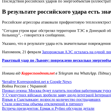
Последствия российских ударов по энергообъектам (иллюстрат
В результате российского удара есть з
Российские агрессоры атаковали прифронтовую теплоэлектрос
"Сегодня утром враг обстрелял территории ТЭС в Донецкой об
больницу", - говорится в сообщении.
Указано, что в результате удара есть значительные поврежден
Напомним, 21 февраля
Запорожская АЭС осталась на одной ли
Ракетный удар по Львову: повреждено несколько энергообъ
Новини від
Корреспондент.net
в Telegram та WhatsApp. Підпис
Читайте Korrespondent.net в Google News
Война России с Украиной
Провал сезона: Москва будет платить пособия работникам тур
У Сухопутних військах зробили заяву щодо інтеграції Інтернац
Взрыв в Сыктывкаре: возросло количество пострадавших
Стали известны объемы отключений в пятницу
Встреча президентов: Ермак и Рубио обсудили детали