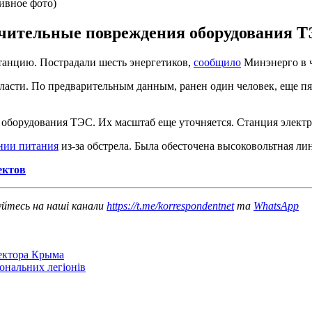
ивное фото)
начительные повреждения оборудования Т
танцию. Пострадали шесть энергетиков,
сообщило
Минэнерго в ч
ласти. По предварительным данным, ранен один человек, еще п
ия оборудования ТЭС. Их масштаб еще уточняется. Станция элект
нии питания
из-за обстрела. Была обесточена высоковольтная ли
ектов
уйтесь на наші канали
https://t.me/korrespondentnet
та
WhatsApp
сектора Крыма
іональних легіонів