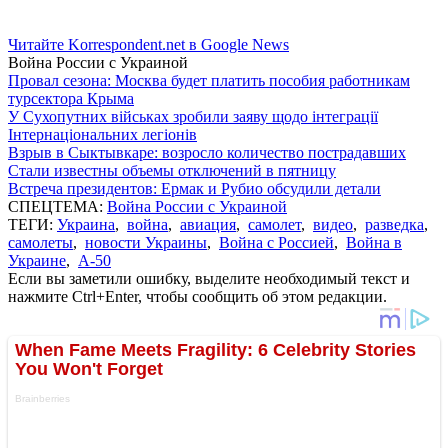
Читайте Korrespondent.net в Google News
Война России с Украиной
Провал сезона: Москва будет платить пособия работникам
турсектора Крыма
У Сухопутних військах зробили заяву щодо інтеграції
Інтернаціональних легіонів
Взрыв в Сыктывкаре: возросло количество пострадавших
Стали известны объемы отключений в пятницу
Встреча президентов: Ермак и Рубио обсудили детали
СПЕЦТЕМА:
Война России с Украиной
ТЕГИ:
Украина
,
война
,
авиация
,
самолет
,
видео
,
разведка
,
самолеты
,
новости Украины
,
Война с Россией
,
Война в
Украине
,
А-50
Если вы заметили ошибку, выделите необходимый текст и
нажмите Ctrl+Enter, чтобы сообщить об этом редакции.