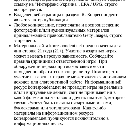
ссылку на "Интерфакс-Украина", EPA / UPG, строго
воспрещается.
Владелец веб-страницы в разделе Я- Корреспондент
является автор публикации.
Любое копирование, перепечатка и воспроизведение
фотографий и/или аудиовизуальных материалов,
принадлежащих правообладателю Getty Images, строго
запрещено.
Материалы сайта korrespondent.net предназначены для
лиц старше 21 года (21+). Участие в азартных играх
может вызвать игровую зависимость. Соблюдайте
правила (принципы) ответственной игры. При
обнаружении первых признаков зависимости
немедленно обратитесь к специалисту. Помните, что
участие в азартных играх не может являться источником
доходов или альтернативой работе. Информационный
ресурс korrespondent.net не проводит игры на реальные
и/или виртуальные деньги, сайт не принимает ни в
какой форме оплату ставок и других платежей, которые
связаны/могут быть связаны с азартными играми,
букмекерами или тотализаторами. Какие-либо
материалы на информационном ресурсе
korrespondent.net публикуются исключительно в
информационных целях.