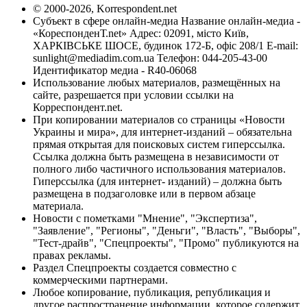
© 2000-2026, Korrespondent.net
Субъект в сфере онлайн-медиа Название онлайн-медиа -
«КореспонденТ.net» Адрес: 02091, місто Київ,
ХАРКІВСЬКЕ ШОСЕ, будинок 172-Б, офіс 208/1 E-mail:
sunlight@mediadim.com.ua
Телефон: 044-205-43-00
Идентификатор медиа - R40-06068
Использование любых материалов, размещённых на
сайте, разрешается при условии ссылки на
Корреспондент.net.
При копировании материалов со страницы «Новости
Украины и мира», для интернет-изданий – обязательна
прямая открытая для поисковых систем гиперссылка.
Ссылка должна быть размещена в независимости от
полного либо частичного использования материалов.
Гиперссылка (для интернет- изданий) – должна быть
размещена в подзаголовке или в первом абзаце
материала.
Новости с пометками "Мнение", "Экспертиза",
"Заявление", "Регионы", "Деньги", "Власть", "Выборы",
"Тест-драйв", "Спецпроекты", "Промо" публикуются на
правах рекламы.
Раздел Спецпроекты создается совместно с
коммерческими партнерами.
Любое копирование, публикация, републикация и
другое распространение информации, которое содержит