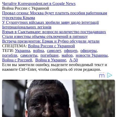
Читайте Korrespondent.net в Google News
Война России с Украиной
Провал сезона: Москва будет платить пособия работникам
турсектора Крыма
У Сухопутних військах зробили заяву щодо інтеграції
Інтернаціональних легіонів
Взрыв в Сыктывкаре: возросло количество пострадавших
Стали известны объемы отключений в пятницу
Встреча президентов: Ермак и Рубио обсудили детали
СПЕЦТЕМА:
Война России с Украиной
ТЕГИ:
Украина
,
война
,
самолет
,
офицер
,
офицеры
,
погибли
,
самолеты
,
погибшие
,
майор
,
новости Украины
,
Война с Россией
,
Война в Украине
,
А-50
Если вы заметили ошибку, выделите необходимый текст и
нажмите Ctrl+Enter, чтобы сообщить об этом редакции.