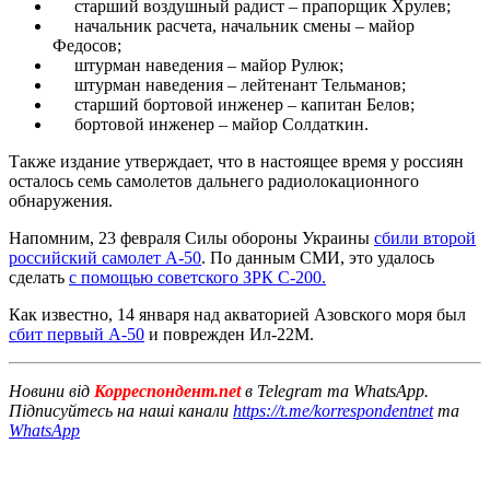
старший воздушный радист – прапорщик Хрулев;
начальник расчета, начальник смены – майор
Федосов;
штурман наведения – майор Рулюк;
штурман наведения – лейтенант Тельманов;
старший бортовой инженер – капитан Белов;
бортовой инженер – майор Солдаткин.
Также издание утверждает, что в настоящее время у россиян
осталось семь самолетов дальнего радиолокационного
обнаружения.
Напомним, 23 февраля Силы обороны Украины
сбили второй
российский самолет А-50
. По данным СМИ, это удалось
сделать
с помощью советского ЗРК С-200.
Как известно, 14 января над акваторией Азовского моря был
сбит первый А-50
и поврежден Ил-22М.
Новини від
Корреспондент.net
в Telegram та WhatsApp.
Підписуйтесь на наші канали
https://t.me/korrespondentnet
та
WhatsApp