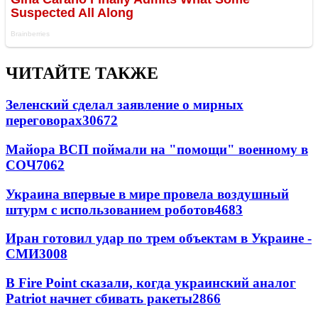
ЧИТАЙТЕ ТАКЖЕ
Зеленский сделал заявление о мирных
переговорах
30672
Майора ВСП поймали на "помощи" военному в
СОЧ
7062
Украина впервые в мире провела воздушный
штурм с использованием роботов
4683
Иран готовил удар по трем объектам в Украине -
СМИ
3008
В Fire Point сказали, когда украинский аналог
Patriot начнет сбивать ракеты
2866