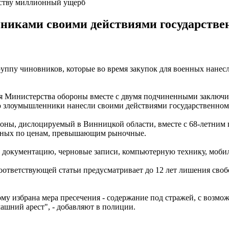
ству миллионный ущерб
иками своими действиями государственн
уппу чиновников, которые во время закупок для военных нанес
я Министерства обороны вместе с двумя подчиненными заключи
 злоумышленники нанесли своими действиями государственному 
роны, дислоцируемый в Винницкой области, вместе с 68-летни
оенных по ценам, превышающим рыночные.
, документацию, черновые записи, компьютерную технику, моби
соответствующей статьи предусматривает до 12 лет лишения сво
му избрана мера пресечения - содержание под стражей, с возмож
ашний арест", - добавляют в полиции.