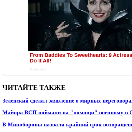
ЧИТАЙТЕ ТАКЖЕ
Зеленский сделал заявление о мирных переговора
Майора ВСП поймали на "помощи" военному в
В Минобороны назвали крайний срок возвращен