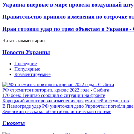
Украина впервые в мире провела воздушный шту
Правительство приняло изменения по отсрочке о
Иран готовил удар по трем объектам в Украине 
Читать комментарии
Новости Украины
Последние
Популярные
Комментируемые
РФ стремится повторить кризис 2022 года - Сыбига
170 боев: Генштаб сообщил о ситуации на фронте
Корецький анонсировал изменения для учителей и студентов
В Павлограде удар РФ уничтожил депо Укрпочты: погибли дв
Зеленский рассказал об антибаллистической системе
Сюжеты