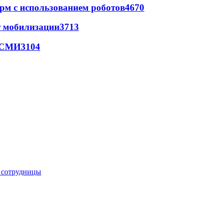
рм с использованием роботов
4670
т мобилизации
3713
- СМИ
3104
е сотрудницы