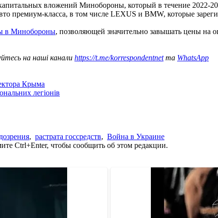
капитальных вложений Минобороны, который в течение 2022-20
то премиум-класса, в том числе LEXUS и BMW, которые зареги
мы в Минобороны
, позволяющей значительно завышать цены на о
уйтесь на наші канали
https://t.me/korrespondentnet
та
WhatsApp
сектора Крыма
іональних легіонів
дозрения
,
растрата госсредств
,
Война в Украине
те Ctrl+Enter, чтобы сообщить об этом редакции.