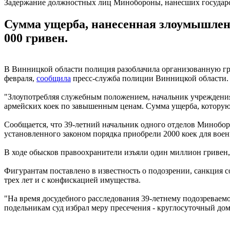
Задержание должностных лиц Минобороны, нанесших государ
Сумма ущерба, нанесенная злоумышленн
000 гривен.
В Винницкой области полиция разоблачила организованную гр
февраля,
сообщила
пресс-служба полиции Винницкой области.
"Злоупотребляя служебным положением, начальник учреждени
армейских коек по завышенным ценам. Сумма ущерба, которую
Сообщается, что 39-летний начальник одного отделов Минобо
установленного законом порядка приобрели 2000 коек для в
В ходе обысков правоохранители изъяли один миллион гривен
Фигурантам поставлено в известность о подозрении, санкция 
трех лет и с конфискацией имущества.
"На время досудебного расследования 39-летнему подозреваемо
подельникам суд избрал меру пресечения - круглосуточный дом