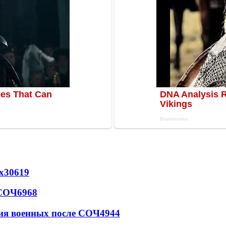
х
30619
 СОЧ
6968
ия военных после СОЧ
4944