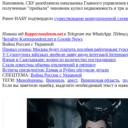
Напомним, СБУ разоблачила начальника Главного управления 
полученные "прибыли" чиновник купил недвижимость и три ав
Ранее НАБУ подтвердило
существование коррупционной схе
Новини від
Корреспондент.net
в Telegram та WhatsApp. Підпис
Читайте Korrespondent.net в Google News
Война России с Украиной
Провал сезона: Москва будет платить пособия работникам тур
У Сухопутних військах зробили заяву щодо інтеграції Інтернац
Взрыв в Сыктывкаре: возросло количество пострадавших
Стали известны объемы отключений в пятницу
Встреча президентов: Ермак и Рубио обсудили детали
СПЕЦТЕМА:
Война России с Украиной
ТЕГИ:
Минобороны
,
Винница
,
арест
,
Винницкая область
,
по
Если вы заметили ошибку, выделите необходимый текст и нажми