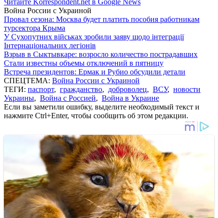
Читайте Korrespondent.net в Google News
Война России с Украиной
Провал сезона: Москва будет платить пособия работникам
турсектора Крыма
У Сухопутних військах зробили заяву щодо інтеграції
Інтернаціональних легіонів
Взрыв в Сыктывкаре: возросло количество пострадавших
Стали известны объемы отключений в пятницу
Встреча президентов: Ермак и Рубио обсудили детали
СПЕЦТЕМА:
Война России с Украиной
ТЕГИ:
паспорт
,
гражданство
,
доброволец
,
ВСУ
,
новости
Украины
,
Война с Россией
,
Война в Украине
Если вы заметили ошибку, выделите необходимый текст и
нажмите Ctrl+Enter, чтобы сообщить об этом редакции.