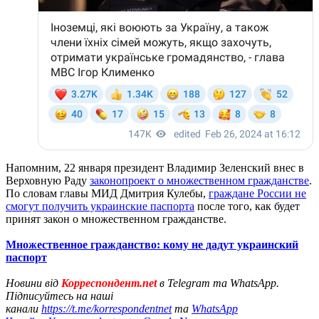
Напомним, 22 января президент Владимир Зеленский внес в
Верховную Раду
законопроект о множественном гражданстве
.
По словам главы МИД Дмитрия Кулебы,
граждане России не
смогут получить украинские паспорта
после того, как будет
принят закон о множественном гражданстве.
Множественное гражданство: кому не дадут украинский
паспорт
Новини від
Корреспондент.net
в Telegram та WhatsApp.
Підписуйтесь на наші
канали
https://t.me/korrespondentnet
та
WhatsApp