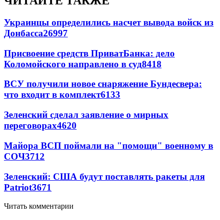
ЧИТАЙТЕ ТАКЖЕ
Украинцы определились насчет вывода войск из
Донбасса
26997
Присвоение средств ПриватБанка: дело
Коломойского направлено в суд
8418
ВСУ получили новое снаряжение Бундесвера:
что входит в комплект
6133
Зеленский сделал заявление о мирных
переговорах
4620
Майора ВСП поймали на "помощи" военному в
СОЧ
3712
Зеленский: США будут поставлять ракеты для
Patriot
3671
Читать комментарии