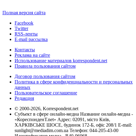
Полная версия сайта
Facebook
Twitter
RSS-ленты
E-mail рассылка
Контакты
Реклама на сайте
Использование материалов korrespondent.net
Правила пользования сайтом
Договор пользования сайтом
Политика в сфере конфиденциальности и персональных
данных
Пользовательское соглашение
Редакция
© 2000-2026, Korrespondent.net
Субъект в сфере онлайн-медиа Название онлайн-медиа -
«КореспонденТ.net» Адрес: 02091, місто Київ,
ХАРКІВСЬКЕ ШОСЕ, будинок 172-Б, офіс 208/1 E-mail:
sunlight@mediadim.com.ua
Телефон: 044-205-43-00
Идентификатор медиа - R40-06068