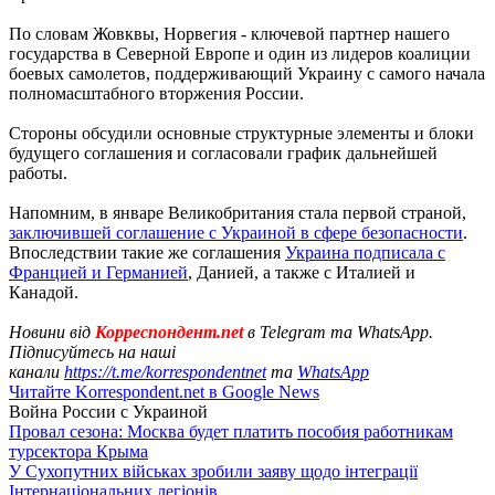
По словам Жовквы, Норвегия - ключевой партнер нашего
государства в Северной Европе и один из лидеров коалиции
боевых самолетов, поддерживающий Украину с самого начала
полномасштабного вторжения России.
Стороны обсудили основные структурные элементы и блоки
будущего соглашения и согласовали график дальнейшей
работы.
Напомним, в январе Великобритания стала первой страной,
заключившей соглашение с Украиной в сфере безопасности
.
Впоследствии такие же соглашения
Украина подписала с
Францией и Германией
, Данией, а также с Италией и
Канадой.
Новини від
Корреспондент.net
в Telegram та WhatsApp.
Підписуйтесь на наші
канали
https://t.me/korrespondentnet
та
WhatsApp
Читайте Korrespondent.net в Google News
Война России с Украиной
Провал сезона: Москва будет платить пособия работникам
турсектора Крыма
У Сухопутних військах зробили заяву щодо інтеграції
Інтернаціональних легіонів