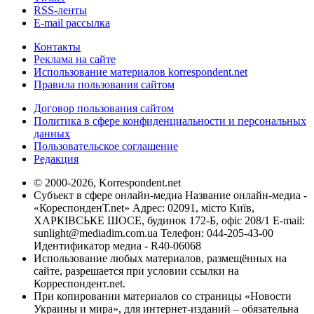
RSS-ленты
E-mail рассылка
Контакты
Реклама на сайте
Использование материалов korrespondent.net
Правила пользования сайтом
Договор пользования сайтом
Политика в сфере конфиденциальности и персональных
данных
Пользовательское соглашение
Редакция
© 2000-2026, Korrespondent.net
Субъект в сфере онлайн-медиа Название онлайн-медиа -
«КореспонденТ.net» Адрес: 02091, місто Київ,
ХАРКІВСЬКЕ ШОСЕ, будинок 172-Б, офіс 208/1 E-mail:
sunlight@mediadim.com.ua
Телефон: 044-205-43-00
Идентификатор медиа - R40-06068
Использование любых материалов, размещённых на
сайте, разрешается при условии ссылки на
Корреспондент.net.
При копировании материалов со страницы «Новости
Украины и мира», для интернет-изданий – обязательна