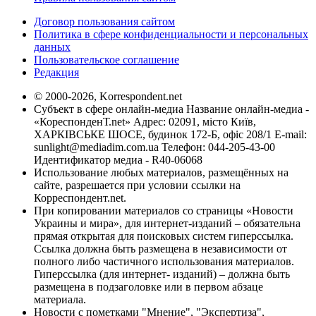
Договор пользования сайтом
Политика в сфере конфиденциальности и персональных
данных
Пользовательское соглашение
Редакция
© 2000-2026, Korrespondent.net
Субъект в сфере онлайн-медиа Название онлайн-медиа -
«КореспонденТ.net» Адрес: 02091, місто Київ,
ХАРКІВСЬКЕ ШОСЕ, будинок 172-Б, офіс 208/1 E-mail:
sunlight@mediadim.com.ua
Телефон: 044-205-43-00
Идентификатор медиа - R40-06068
Использование любых материалов, размещённых на
сайте, разрешается при условии ссылки на
Корреспондент.net.
При копировании материалов со страницы «Новости
Украины и мира», для интернет-изданий – обязательна
прямая открытая для поисковых систем гиперссылка.
Ссылка должна быть размещена в независимости от
полного либо частичного использования материалов.
Гиперссылка (для интернет- изданий) – должна быть
размещена в подзаголовке или в первом абзаце
материала.
Новости с пометками "Мнение", "Экспертиза",