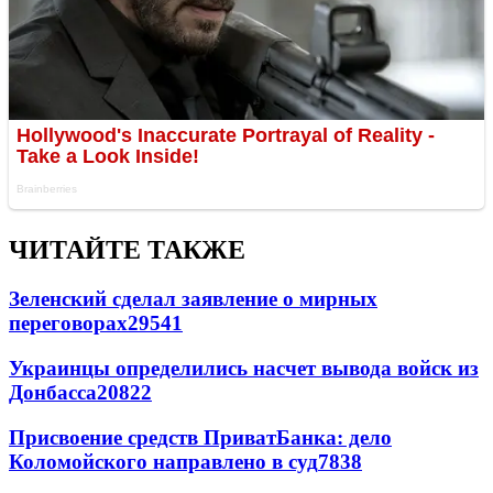
ЧИТАЙТЕ ТАКЖЕ
Зеленский сделал заявление о мирных
переговорах
29541
Украинцы определились насчет вывода войск из
Донбасса
20822
Присвоение средств ПриватБанка: дело
Коломойского направлено в суд
7838