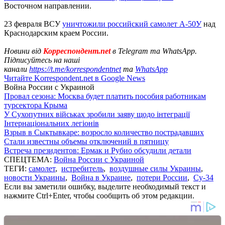
Восточном направлении.
23 февраля ВСУ
уничтожили российский самолет А-50У
над
Краснодарским краем России.
Новини від
Корреспондент.net
в Telegram та WhatsApp.
Підписуйтесь на наші
канали
https://t.me/korrespondentnet
та
WhatsApp
Читайте Korrespondent.net в Google News
Война России с Украиной
Провал сезона: Москва будет платить пособия работникам
турсектора Крыма
У Сухопутних військах зробили заяву щодо інтеграції
Інтернаціональних легіонів
Взрыв в Сыктывкаре: возросло количество пострадавших
Стали известны объемы отключений в пятницу
Встреча президентов: Ермак и Рубио обсудили детали
СПЕЦТЕМА:
Война России с Украиной
ТЕГИ:
самолет
,
истребитель
,
воздушные силы Украины
,
новости Украины
,
Война в Украине
,
потери России
,
Су-34
Если вы заметили ошибку, выделите необходимый текст и
нажмите Ctrl+Enter, чтобы сообщить об этом редакции.