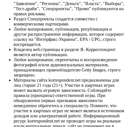
"Заявление", "Регионы", "Деньги", "Власть", "Выборы",
"Тест-драйв", "Спецпроекты", "Промо" публикуются на
правах рекламы.
Раздел Спецпроекты создается совместно с
коммерческими партнерами.
Любое копирование, публикация, републикация и
другое распространение информации, которое содержит
ссылку на "Интерфакс-Украина", EPA / UPG, строго
воспрещается.
Владелец веб-страницы в разделе Я- Корреспондент
является автор публикации.
Любое копирование, перепечатка и воспроизведение
фотографий и/или аудиовизуальных материалов,
принадлежащих правообладателю Getty Images, строго
запрещено.
Материалы сайта korrespondent.net предназначены для
лиц старше 21 года (21+). Участие в азартных играх
может вызвать игровую зависимость. Соблюдайте
правила (принципы) ответственной игры. При
обнаружении первых признаков зависимости
немедленно обратитесь к специалисту. Помните, что
участие в азартных играх не может являться источником
доходов или альтернативой работе. Информационный
ресурс korrespondent.net не проводит игры на реальные
и/или виртуальные деньги, сайт не принимает ни в