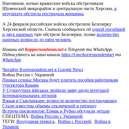
Напомним, ночью вражеские войска обстреливали
Шуменский микрорайон и центральную часть Херсона,
в
результате обстрела пострадала женщина
.
А 24 февраля российские войска обстреляли Белозерку
Херсонской области. Сначала сообщалось об
одной погибшей
и двух раненых
при обстреле Белозерки, позже
количество
раненых возросло до пяти человек
.
Новини від
Корреспондент.net
в Telegram та WhatsApp.
Підписуйтесь на наші канали
https://t.me/korrespondentnet
та
WhatsApp
Читайте Korrespondent.net в Google News
Война России с Украиной
Провал сезона: Москва будет платить пособия работникам
турсектора Крыма
У Сухопутних військах зробили заяву щодо інтеграції
Інтернаціональних легіонів
Взрыв в Сыктывкаре: возросло количество пострадавших
Стали известны объемы отключений в пятницу
Встреча президентов: Ермак и Рубио обсудили детали
СПЕЦТЕМА:
Война России с Украиной
ТЕГИ:
Воздушная тревога
,
Война с Россией
,
Война в
Украине