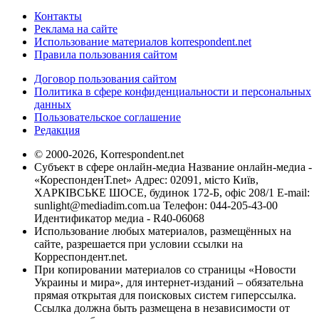
Контакты
Реклама на сайте
Использование материалов korrespondent.net
Правила пользования сайтом
Договор пользования сайтом
Политика в сфере конфиденциальности и персональных
данных
Пользовательское соглашение
Редакция
© 2000-2026, Korrespondent.net
Субъект в сфере онлайн-медиа Название онлайн-медиа -
«КореспонденТ.net» Адрес: 02091, місто Київ,
ХАРКІВСЬКЕ ШОСЕ, будинок 172-Б, офіс 208/1 E-mail:
sunlight@mediadim.com.ua
Телефон: 044-205-43-00
Идентификатор медиа - R40-06068
Использование любых материалов, размещённых на
сайте, разрешается при условии ссылки на
Корреспондент.net.
При копировании материалов со страницы «Новости
Украины и мира», для интернет-изданий – обязательна
прямая открытая для поисковых систем гиперссылка.
Ссылка должна быть размещена в независимости от