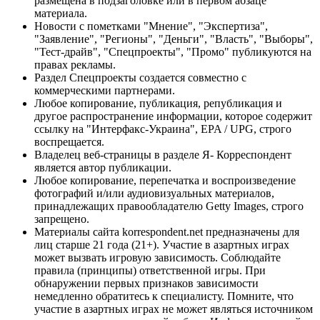
размещена в подзаголовке или в первом абзаце
материала.
Новости с пометками "Мнение", "Экспертиза",
"Заявление", "Регионы", "Деньги", "Власть", "Выборы",
"Тест-драйв", "Спецпроекты", "Промо" публикуются на
правах рекламы.
Раздел Спецпроекты создается совместно с
коммерческими партнерами.
Любое копирование, публикация, републикация и
другое распространение информации, которое содержит
ссылку на "Интерфакс-Украина", EPA / UPG, строго
воспрещается.
Владелец веб-страницы в разделе Я- Корреспондент
является автор публикации.
Любое копирование, перепечатка и воспроизведение
фотографий и/или аудиовизуальных материалов,
принадлежащих правообладателю Getty Images, строго
запрещено.
Материалы сайта korrespondent.net предназначены для
лиц старше 21 года (21+). Участие в азартных играх
может вызвать игровую зависимость. Соблюдайте
правила (принципы) ответственной игры. При
обнаружении первых признаков зависимости
немедленно обратитесь к специалисту. Помните, что
участие в азартных играх не может являться источником