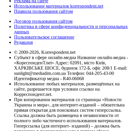
Реклама на сайте
Использование материалов korrespondent.net
Правила пользования сайтом
Договор пользования сайтом
Политика в сфере конфиденциальности и персональных
данных
Пользовательское соглашение
Редакция
© 2000-2026, Korrespondent.net
Субъект в сфере онлайн-медиа Название онлайн-медиа -
«КореспонденТ.net» Адрес: 02091, місто Київ,
ХАРКІВСЬКЕ ШОСЕ, будинок 172-Б, офіс 208/1 E-mail:
sunlight@mediadim.com.ua
Телефон: 044-205-43-00
Идентификатор медиа - R40-06068
Использование любых материалов, размещённых на
сайте, разрешается при условии ссылки на
Корреспондент.net.
При копировании материалов со страницы «Новости
Украины и мира», для интернет-изданий – обязательна
прямая открытая для поисковых систем гиперссылка.
Ссылка должна быть размещена в независимости от
полного либо частичного использования материалов.
Гиперссылка (для интернет- изданий) – должна быть