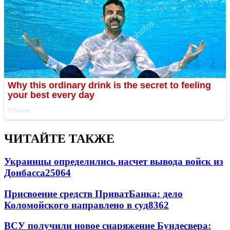
ЧИТАЙТЕ ТАКЖЕ
Украинцы определились насчет вывода войск из
Донбасса
25064
Присвоение средств ПриватБанка: дело
Коломойского направлено в суд
8362
ВСУ получили новое снаряжение Бундесвера: