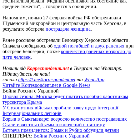
госпитализировали. Медики оценивают их состояние как
средней тяжести", - говорится в сообщении.
Напомним, ночью 27 февраля войска РФ обстреливали
Шуменский микрорайон и центральную часть Херсона, в
результате обстрела
пострадала женщина
.
Ранее россияне обстреляли Белозерку Херсонской области.
Сначала сообщалось об
одной погибшей и двух раненых
при
обстреле Белозерки, позже
количество раненых возросло до
пяти человек
.
Новини від
Корреспондент.net
в Telegram та WhatsApp.
Підписуйтесь на наші
канали
https://t.me/korrespondentnet
та
WhatsApp
Читайте Korrespondent.net в Google News
Война России с Украиной
Провал сезона: Москва будет платить пособия работникам
турсектора Крыма
У Сухопутних військах зробили заяву щодо інтеграції
Інтернаціональних легіонів
Взрыв в Сыктывкаре: возросло количество пострадавших
Стали известны объемы отключений в пятницу
Встреча президентов: Ермак и Рубио обсудили детали
СПЕЦТЕМА:
Война России с Украиной