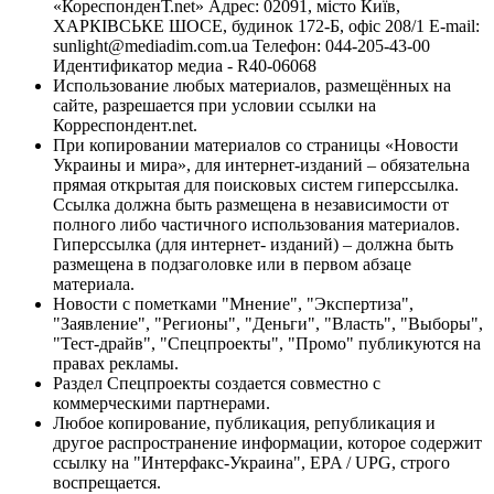
«КореспонденТ.net» Адрес: 02091, місто Київ,
ХАРКІВСЬКЕ ШОСЕ, будинок 172-Б, офіс 208/1 E-mail:
sunlight@mediadim.com.ua
Телефон: 044-205-43-00
Идентификатор медиа - R40-06068
Использование любых материалов, размещённых на
сайте, разрешается при условии ссылки на
Корреспондент.net.
При копировании материалов со страницы «Новости
Украины и мира», для интернет-изданий – обязательна
прямая открытая для поисковых систем гиперссылка.
Ссылка должна быть размещена в независимости от
полного либо частичного использования материалов.
Гиперссылка (для интернет- изданий) – должна быть
размещена в подзаголовке или в первом абзаце
материала.
Новости с пометками "Мнение", "Экспертиза",
"Заявление", "Регионы", "Деньги", "Власть", "Выборы",
"Тест-драйв", "Спецпроекты", "Промо" публикуются на
правах рекламы.
Раздел Спецпроекты создается совместно с
коммерческими партнерами.
Любое копирование, публикация, републикация и
другое распространение информации, которое содержит
ссылку на "Интерфакс-Украина", EPA / UPG, строго
воспрещается.