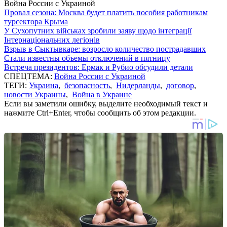
Война России с Украиной
Провал сезона: Москва будет платить пособия работникам
турсектора Крыма
У Сухопутних військах зробили заяву щодо інтеграції
Інтернаціональних легіонів
Взрыв в Сыктывкаре: возросло количество пострадавших
Стали известны объемы отключений в пятницу
Встреча президентов: Ермак и Рубио обсудили детали
СПЕЦТЕМА:
Война России с Украиной
ТЕГИ:
Украина
,
безопасность
,
Нидерланды
,
договор
,
новости Украины
,
Война в Украине
Если вы заметили ошибку, выделите необходимый текст и
нажмите Ctrl+Enter, чтобы сообщить об этом редакции.