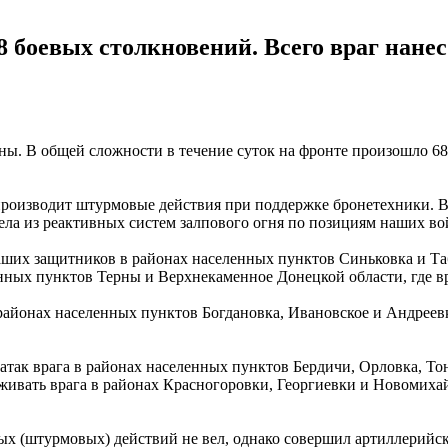
8 боевых столкновений. Всего враг нанес
ы. В общей сложности в течение суток на фронте произошло 68
роизводит штурмовые действия при поддержке бронетехники. В 
рела из реактивных систем залпового огня по позициям наших в
наших защитников в районах населенных пунктов Синьковка и Та
нных пунктов Терны и Верхнекаменное Донецкой области, где в
районах населенных пунктов Богдановка, Ивановское и Андреевк
ак врага в районах населенных пунктов Бердичи, Орловка, Тон
вать врага в районах Красногоровки, Георгиевки и Новомихайл
ых (штурмовых) действий не вел, однако совершил артиллерийс