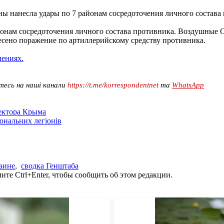
оны нанесла удары по 7 районам сосредоточения личного состава
районам сосредоточения личного состава противника. Воздушны
сено поражение по артиллерийскому средству противника.
лениях.
тесь на наші канали
https://t.me/korrespondentnet
та
WhatsApp
сектора Крыма
іональних легіонів
аине
,
сводка Генштаба
те Ctrl+Enter, чтобы сообщить об этом редакции.