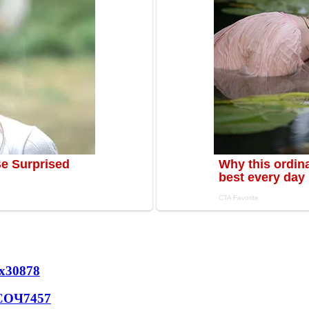
х
30878
 СОЧ
7457