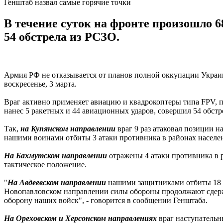
Генштаб назвал самые горячие точки
В течение суток на фронте произошло 6
54 обстрела из РСЗО.
Армия РФ не отказывается от планов полной оккупации Украин
воскресенье, 3 марта.
Враг активно применяет авиацию и квадрокоптеры типа FPV, п
нанес 5 ракетных и 44 авиационных ударов, совершил 54 обст
Так,
на Купянском направлении
враг 9 раз атаковал позиции 
нашими воинами отбиты 3 атаки противника в районах населе
На Бахмутском направлении
отражены 4 атаки противника в 
тактическое положение.
"
На Авдеевском направлении
нашими защитниками отбиты 18 ат
Новопавловском направлении силы обороны продолжают сдержи
оборону наших войск", - говорится в сообщении Генштаба.
На Ореховском и Херсонском направлениях
враг наступательн