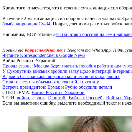
Кроме того, отмечается, что в течение суток авиация сил обор
В течение 2 марта авиация сил обороны нанесла удары по 8 
бомбардировщик Су-34.
Подразделениями ракетных войск нане
Напомним, ВСУ отбили
десятки атаки россиян на семи направ
Новини від
Корреспондент.net
в Telegram та WhatsApp. Підписуй
Читайте Korrespondent.net в Google News
Война России с Украиной
Провал сезона: Москва будет платить пособия работникам тур
У Сухопутних військах зробили заяву щодо інтеграції Інтернац
Взрыв в Сыктывкаре: возросло количество пострадавших
Стали известны объемы отключений в пятницу
Встреча президентов: Ермак и Рубио обсудили детали
СПЕЦТЕМА:
Война России с Украиной
ТЕГИ:
война
,
фронт
,
Генштаб
,
Война с Россией
,
Война в Укр
Если вы заметили ошибку, выделите необходимый текст и нажми