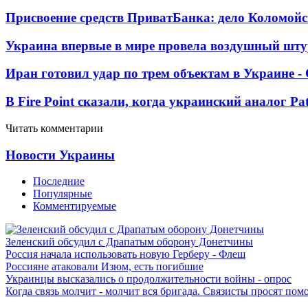
Присвоение средств ПриватБанка: дело Коломойс
Украина впервые в мире провела воздушный шту
Иран готовил удар по трем объектам в Украине 
В Fire Point сказали, когда украинский аналог Pa
Читать комментарии
Новости Украины
Последние
Популярные
Комментируемые
Зеленский обсудил с Драпатым оборону Донетчины
Россия начала использовать новую Герберу - Флеш
Россияне атаковали Изюм, есть погибшие
Украинцы высказались о продолжительности войны - опрос
Когда связь молчит - молчит вся бригада. Связисты просят по