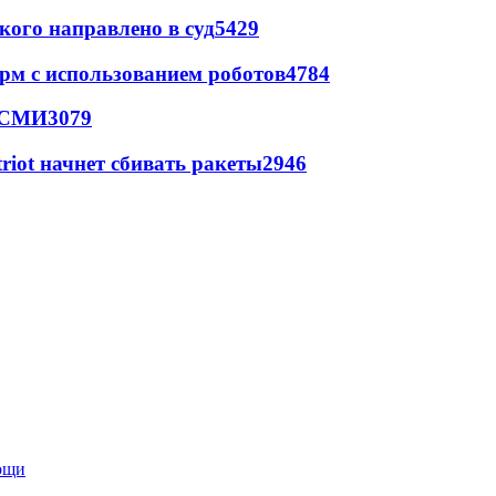
кого направлено в суд
5429
рм с использованием роботов
4784
- СМИ
3079
triot начнет сбивать ракеты
2946
мощи