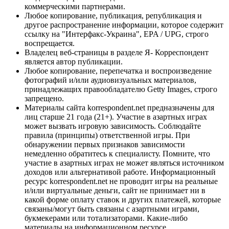
коммерческими партнерами.
Любое копирование, публикация, републикация и
другое распространение информации, которое содержит
ссылку на "Интерфакс-Украина", EPA / UPG, строго
воспрещается.
Владелец веб-страницы в разделе Я- Корреспондент
является автор публикации.
Любое копирование, перепечатка и воспроизведение
фотографий и/или аудиовизуальных материалов,
принадлежащих правообладателю Getty Images, строго
запрещено.
Материалы сайта korrespondent.net предназначены для
лиц старше 21 года (21+). Участие в азартных играх
может вызвать игровую зависимость. Соблюдайте
правила (принципы) ответственной игры. При
обнаружении первых признаков зависимости
немедленно обратитесь к специалисту. Помните, что
участие в азартных играх не может являться источником
доходов или альтернативой работе. Информационный
ресурс korrespondent.net не проводит игры на реальные
и/или виртуальные деньги, сайт не принимает ни в
какой форме оплату ставок и других платежей, которые
связаны/могут быть связаны с азартными играми,
букмекерами или тотализаторами. Какие-либо
материалы на информационном ресурсе