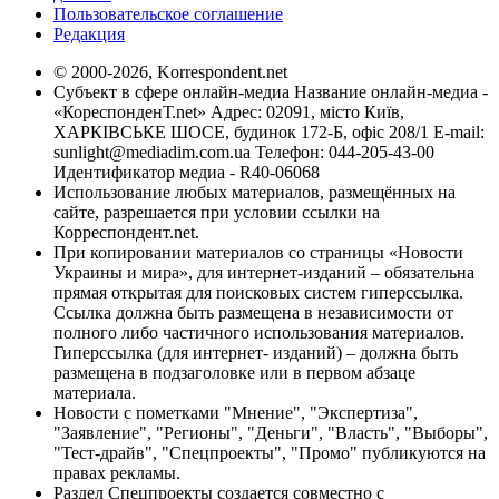
Пользовательское соглашение
Редакция
© 2000-2026, Korrespondent.net
Субъект в сфере онлайн-медиа Название онлайн-медиа -
«КореспонденТ.net» Адрес: 02091, місто Київ,
ХАРКІВСЬКЕ ШОСЕ, будинок 172-Б, офіс 208/1 E-mail:
sunlight@mediadim.com.ua
Телефон: 044-205-43-00
Идентификатор медиа - R40-06068
Использование любых материалов, размещённых на
сайте, разрешается при условии ссылки на
Корреспондент.net.
При копировании материалов со страницы «Новости
Украины и мира», для интернет-изданий – обязательна
прямая открытая для поисковых систем гиперссылка.
Ссылка должна быть размещена в независимости от
полного либо частичного использования материалов.
Гиперссылка (для интернет- изданий) – должна быть
размещена в подзаголовке или в первом абзаце
материала.
Новости с пометками "Мнение", "Экспертиза",
"Заявление", "Регионы", "Деньги", "Власть", "Выборы",
"Тест-драйв", "Спецпроекты", "Промо" публикуются на
правах рекламы.
Раздел Спецпроекты создается совместно с