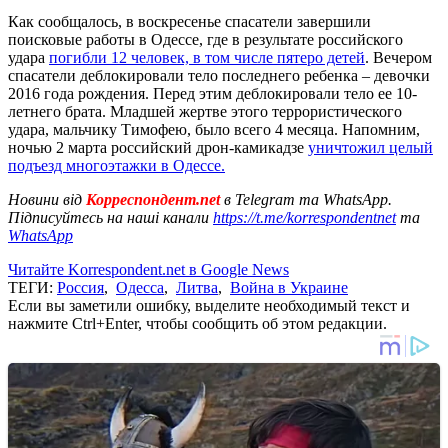
Как сообщалось, в воскресенье спасатели завершили
поисковые работы в Одессе, где в результате российского
удара
погибли 12 человек, в том числе пятеро детей
. Вечером
спасатели деблокировали тело последнего ребенка – девочки
2016 года рождения. Перед этим деблокировали тело ее 10-
летнего брата. Младшей жертве этого террористического
удара, мальчику Тимофею, было всего 4 месяца. Напомним,
ночью 2 марта российский дрон-камикадзе
уничтожил целый
подъезд многоэтажки в Одессе.
Новини від
Корреспондент.net
в Telegram та WhatsApp.
Підписуйтесь на наші канали
https://t.me/korrespondentnet
та
WhatsApp
Читайте Korrespondent.net в Google News
ТЕГИ:
Россия
,
Одесса
,
Литва
,
Война в Украине
Если вы заметили ошибку, выделите необходимый текст и
нажмите Ctrl+Enter, чтобы сообщить об этом редакции.