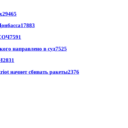
х
29465
Донбасса
17883
 СОЧ
7591
кого направлено в суд
7525
И
2831
triot начнет сбивать ракеты
2376