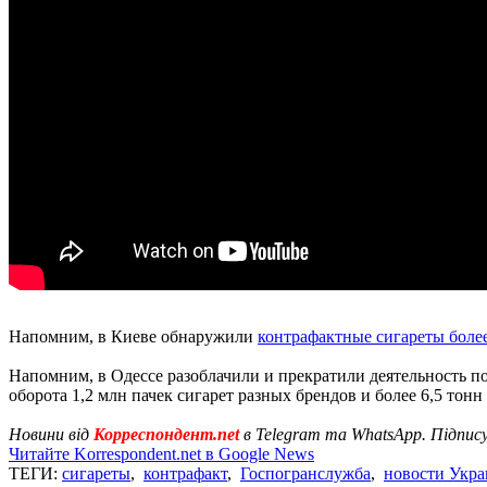
Напомним, в Киеве обнаружили
контрафактные сигареты более
Напомним, в Одессе разоблачили и прекратили деятельность п
оборота 1,2 млн пачек сигарет разных брендов и более 6,5 тонн
Новини від
Корреспондент.net
в Telegram та WhatsApp. Підпис
Читайте Korrespondent.net в Google News
ТЕГИ:
сигареты
,
контрафакт
,
Госпогранслужба
,
новости Укр