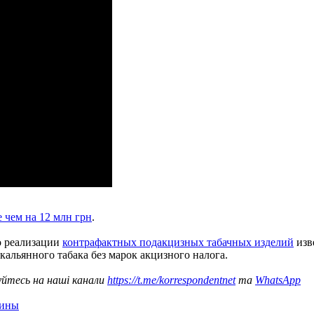
 чем на 12 млн грн
.
о реализации
контрафактных подакцизных табачных изделий
изв
 кальянного табака без марок акцизного налога.
уйтесь на наші канали
https://t.me/korrespondentnet
та
WhatsApp
аины