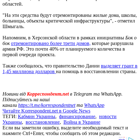
областей.
"На эти средства будут отремонтированы жилые дома, школы,
больницы, объекты критической инфраструктуры", - отметил
Шмыгаль.
Напомним, в Херсонской области в рамках инициативы
Бок о
бок
отремонтировано более трети домов,
которые разрушила
армия РФ. Это почти 40% от планируемого количества в
первой очереди проекта.
Также сообщалось, что правительство Дании
выделяет грант в
1,45 миллиона долларов
на помощь в восстановлении страны.
Новини від
Корреспондент.net
в Telegram та WhatsApp.
Підписуйтесь на наші
канали
https://t.me/korrespondentnet
та
WhatsApp
Читайте Korrespondent.net в Google News
ТЕГИ:
Кабмин Украины
,
финансирование
,
новости
Украины
,
восстановление
,
Война в Украине
Если вы заметили ошибку, выделите необходимый текст и
нажмите Ctrl+Enter, чтобы сообщить об этом редакции.