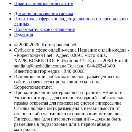
Правила пользования сайтом
Договор пользования сайтом
Политика в сфере конфиденциальности и персональных
данных
Пользовательское соглашение
Редакция
© 2000-2026, Korrespondent.net
Субъект в сфере онлайн-медиа Название онлайн-медиа -
«КореспонденТ.net» Адрес: 02091, місто Київ,
ХАРКІВСЬКЕ ШОСЕ, будинок 172-Б, офіс 208/1 E-mail:
sunlight@mediadim.com.ua
Телефон: 044-205-43-00
Идентификатор медиа - R40-06068
Использование любых материалов, размещённых на
сайте, разрешается при условии ссылки на
Корреспондент.net.
При копировании материалов со страницы «Новости
Украины и мира», для интернет-изданий – обязательна
прямая открытая для поисковых систем гиперссылка.
Ссылка должна быть размещена в независимости от
полного либо частичного использования материалов.
Гиперссылка (для интернет- изданий) – должна быть
размещена в подзаголовке или в первом абзаце
материала.