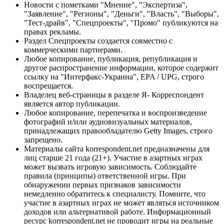
Новости с пометками "Мнение", "Экспертиза",
"Заявление", "Регионы", "Деньги", "Власть", "Выборы",
"Тест-драйв", "Спецпроекты", "Промо" публикуются на
правах рекламы.
Раздел Спецпроекты создается совместно с
коммерческими партнерами.
Любое копирование, публикация, републикация и
другое распространение информации, которое содержит
ссылку на "Интерфакс-Украина", EPA / UPG, строго
воспрещается.
Владелец веб-страницы в разделе Я- Корреспондент
является автор публикации.
Любое копирование, перепечатка и воспроизведение
фотографий и/или аудиовизуальных материалов,
принадлежащих правообладателю Getty Images, строго
запрещено.
Материалы сайта korrespondent.net предназначены для
лиц старше 21 года (21+). Участие в азартных играх
может вызвать игровую зависимость. Соблюдайте
правила (принципы) ответственной игры. При
обнаружении первых признаков зависимости
немедленно обратитесь к специалисту. Помните, что
участие в азартных играх не может являться источником
доходов или альтернативой работе. Информационный
ресурс korrespondent.net не проводит игры на реальные