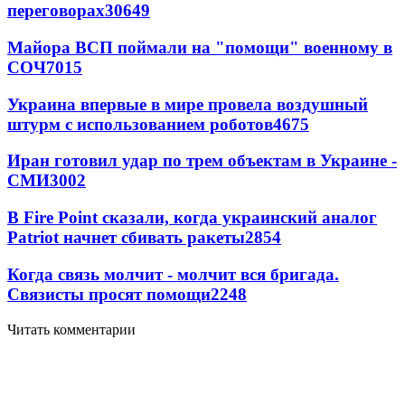
переговорах
30649
Майора ВСП поймали на "помощи" военному в
СОЧ
7015
Украина впервые в мире провела воздушный
штурм с использованием роботов
4675
Иран готовил удар по трем объектам в Украине -
СМИ
3002
В Fire Point сказали, когда украинский аналог
Patriot начнет сбивать ракеты
2854
Когда связь молчит - молчит вся бригада.
Связисты просят помощи
2248
Читать комментарии