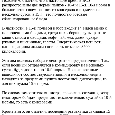
Половенко отметил, что в настоящее время в ВСУ
распространены две нормы пайков - 10-я и 15-я. 10-я норма в
большинстве своем состоит из консервов и выдается на
несколько суток, а 15-я - это полностью готовые
сбалансированные блюда.
В частности, в 15-й полевой набор входит 14 видов меню с
полноценными блюдами, среди них - борщи, супы, разные
каши с мясом и овощами, кофе, чай, мед, джем, сухари
ржаные и пшеничные, галеты. Энергетическая ценность
одного рациона должна составлять не менее 3500
килокалорий.
Эти два полевых набора имеют разное предназначение. Так,
если военный отправляется в командировку на несколько
суток, будет достаточно 10-й нормы. Но если военные
выполняют соответствующие задачи и несколько недель
находятся за пределами пункта постоянной дислокации, то
для них нужна 15-я норма.
По словам заместителя министра, сложилась ситуация, когда
некоторым бойцам предлагают исключительно сухпайки 10-й
нормы, то есть с консервами.
Кроме этого, он отметил: последний раз закупка сухпайка 15-