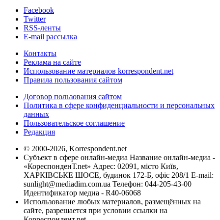
Facebook
Twitter
RSS-ленты
E-mail рассылка
Контакты
Реклама на сайте
Использование материалов korrespondent.net
Правила пользования сайтом
Договор пользования сайтом
Политика в сфере конфиденциальности и персональных
данных
Пользовательское соглашение
Редакция
© 2000-2026, Korrespondent.net
Субъект в сфере онлайн-медиа Название онлайн-медиа -
«КореспонденТ.net» Адрес: 02091, місто Київ,
ХАРКІВСЬКЕ ШОСЕ, будинок 172-Б, офіс 208/1 E-mail:
sunlight@mediadim.com.ua
Телефон: 044-205-43-00
Идентификатор медиа - R40-06068
Использование любых материалов, размещённых на
сайте, разрешается при условии ссылки на
Корреспондент.net.