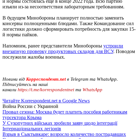
й нормы состоялась еще в конце 2022 года. Всю партию
изъяли из-за несоответствия лабораторным требованиям.
В будущем Минобороны планирует полностью заменить
консервы полноценными блюдами. Также Командование сил
логистики должно сформировать потребность для закупки 15-
й нормы пайков.
Напомним, ранее представители Минобороны
устроили
внезапную проверку продуктовых складов для ВСУ
. Поводом
послужили жалобы военных.
Новини від
Корреспондент.net
в Telegram та WhatsApp.
Підписуйтесь на наші
канали
https://t.me/korrespondentnet
та
WhatsApp
Читайте Korrespondent.net в Google News
Война России с Украиной
Провал сезона: Москва будет платить пособия работникам
турсектора Крыма
У Сухопутних військах зробили заяву щодо інтеграції
Інтернаціональних легіонів
Взрыв в Сыктывкаре: возросло количество пострадавших