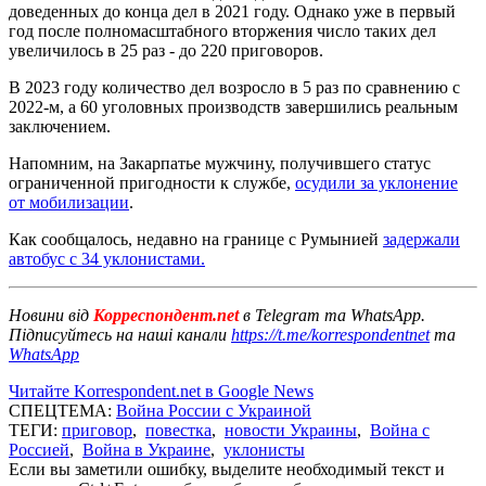
доведенных до конца дел в 2021 году. Однако уже в первый
год после полномасштабного вторжения число таких дел
увеличилось в 25 раз - до 220 приговоров.
В 2023 году количество дел возросло в 5 раз по сравнению с
2022-м, а 60 уголовных производств завершились реальным
заключением.
Напомним, на Закарпатье мужчину, получившего статус
ограниченной пригодности к службе,
осудили за уклонение
от мобилизации
.
Как сообщалось, недавно на границе с Румынией
задержали
автобус с 34 уклонистами.
Новини від
Корреспондент.net
в Telegram та WhatsApp.
Підписуйтесь на наші канали
https://t.me/korrespondentnet
та
WhatsApp
Читайте Korrespondent.net в Google News
СПЕЦТЕМА:
Война России с Украиной
ТЕГИ:
приговор
,
повестка
,
новости Украины
,
Война с
Россией
,
Война в Украине
,
уклонисты
Если вы заметили ошибку, выделите необходимый текст и