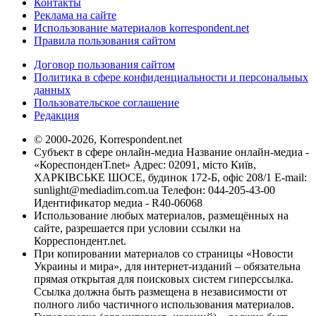
Контакты
Реклама на сайте
Использование материалов korrespondent.net
Правила пользования сайтом
Договор пользования сайтом
Политика в сфере конфиденциальности и персональных
данных
Пользовательское соглашение
Редакция
© 2000-2026, Korrespondent.net
Субъект в сфере онлайн-медиа Название онлайн-медиа -
«КореспонденТ.net» Адрес: 02091, місто Київ,
ХАРКІВСЬКЕ ШОСЕ, будинок 172-Б, офіс 208/1 E-mail:
sunlight@mediadim.com.ua
Телефон: 044-205-43-00
Идентификатор медиа - R40-06068
Использование любых материалов, размещённых на
сайте, разрешается при условии ссылки на
Корреспондент.net.
При копировании материалов со страницы «Новости
Украины и мира», для интернет-изданий – обязательна
прямая открытая для поисковых систем гиперссылка.
Ссылка должна быть размещена в независимости от
полного либо частичного использования материалов.