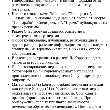
Гиперссылка (для интернет- изданий) – должна быть
размещена в подзаголовке или в первом абзаце
материала.
Новости с пометками "Мнение", "Экспертиза",
"Заявление", "Регионы", "Деньги", "Власть", "Выборы",
"Тест-драйв", "Спецпроекты", "Промо" публикуются на
правах рекламы.
Раздел Спецпроекты создается совместно с
коммерческими партнерами.
Любое копирование, публикация, републикация и
другое распространение информации, которое содержит
ссылку на "Интерфакс-Украина", EPA / UPG, строго
воспрещается.
Владелец веб-страницы в разделе Я- Корреспондент
является автор публикации.
Любое копирование, перепечатка и воспроизведение
фотографий и/или аудиовизуальных материалов,
принадлежащих правообладателю Getty Images, строго
запрещено.
Материалы сайта korrespondent.net предназначены для
лиц старше 21 года (21+). Участие в азартных играх
может вызвать игровую зависимость. Соблюдайте
правила (принципы) ответственной игры. При
обнаружении первых признаков зависимости
немедленно обратитесь к специалисту. Помните, что