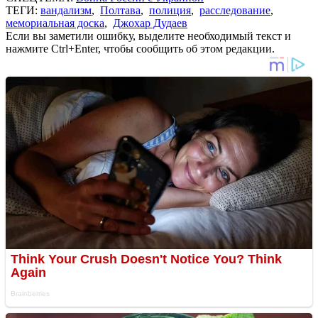
ТЕГИ:
вандализм
,
Полтава
,
полиция
,
расследование
,
мемориальная доска
,
Джохар Дудаев
Если вы заметили ошибку, выделите необходимый текст и
нажмите Ctrl+Enter, чтобы сообщить об этом редакции.