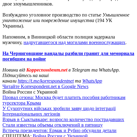
двое злоумышленников.
Возбуждено уголовное производство по статье
Умышленное
уничтожение или повреждение имущества
(194 УК
Украины).
Напомним, в Винницкой области полиция задержала
мужчину,
надругавшегося над могилами военнослужащих
.
На Черниговщине вандалы разбили гранит для мемориала
погибшим на войне
Новини від
Корреспондент.net
в Telegram та WhatsApp.
Підписуйтесь на наші
канали
https://t.me/korrespondentnet
та
WhatsApp
Читайте Korrespondent.net в Google News
Война России с Украиной
Провал сезона: Москва будет платить пособия работникам
турсектора Крыма
У Сухопутних військах зробили заяву щодо інтеграції
Інтернаціональних легіонів
Взрыв в Сыктывкаре: возросло количество пострадавших
Стали известны объемы отключений в пятницу
Встреча президентов: Ермак и Рубио обсудили детали
СПЕЦТЕМА:
Война России с Украиной