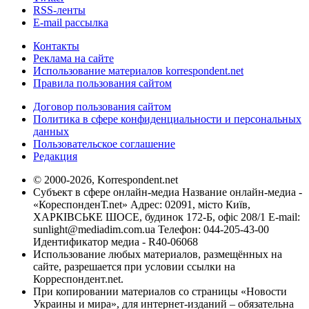
RSS-ленты
E-mail рассылка
Контакты
Реклама на сайте
Использование материалов korrespondent.net
Правила пользования сайтом
Договор пользования сайтом
Политика в сфере конфиденциальности и персональных
данных
Пользовательское соглашение
Редакция
© 2000-2026, Korrespondent.net
Субъект в сфере онлайн-медиа Название онлайн-медиа -
«КореспонденТ.net» Адрес: 02091, місто Київ,
ХАРКІВСЬКЕ ШОСЕ, будинок 172-Б, офіс 208/1 E-mail:
sunlight@mediadim.com.ua
Телефон: 044-205-43-00
Идентификатор медиа - R40-06068
Использование любых материалов, размещённых на
сайте, разрешается при условии ссылки на
Корреспондент.net.
При копировании материалов со страницы «Новости
Украины и мира», для интернет-изданий – обязательна