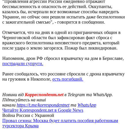
"Проявления агрессии России ежедневно отражают
бессмысленность и опасность ее действий. Оккупанты,
казалось бы, исчерпали все возможные способы навредить
Украине, но сейчас они решили испытать даже беспилотники
с зажигательной смесью", - говорится в сообщении.
Отмечается, что на днях в одной из приграничных общин в
Черниговской области был зафиксирован факт сброса с
вражеского беспилотника неизвестного предмета, который
после удара о землю загорелся. Пожар был ликвидирован.
Напомним, дрон РФ сбросил взрывчатку на дом в Бериславе,
пострадали супруги.
Ранее сообщалось, что россияне сбросили с дрона взрывчатку
на грузовик в Никополе,
есть погибший.
Новини від
Корреспондент.net
в Telegram та WhatsApp.
Підписуйтесь на наші
канали
https://t.me/korrespondentnet
та
WhatsApp
Читайте Korrespondent.net в Google News
Война России с Украиной
Провал сезона: Москва будет платить пособия работникам
турсектора Крыма