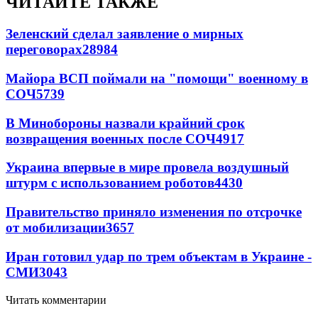
ЧИТАЙТЕ ТАКЖЕ
Зеленский сделал заявление о мирных
переговорах
28984
Майора ВСП поймали на "помощи" военному в
СОЧ
5739
В Минобороны назвали крайний срок
возвращения военных после СОЧ
4917
Украина впервые в мире провела воздушный
штурм с использованием роботов
4430
Правительство приняло изменения по отсрочке
от мобилизации
3657
Иран готовил удар по трем объектам в Украине -
СМИ
3043
Читать комментарии