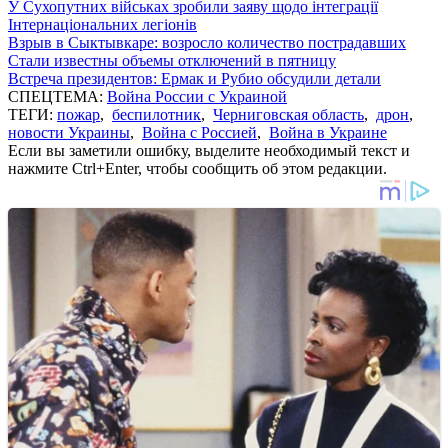
У Сухопутних військах зробили заяву щодо інтеграції
Інтернаціональних легіонів
Взрыв в Сыктывкаре: возросло количество пострадавших
Стали известны объемы отключений в пятницу
Встреча президентов: Ермак и Рубио обсудили детали
СПЕЦТЕМА:
Война России с Украиной
ТЕГИ:
пожар
,
беспилотник
,
Черниговская область
,
дрон
,
новости Украины
,
Война с Россией
,
Война в Украине
Если вы заметили ошибку, выделите необходимый текст и
нажмите Ctrl+Enter, чтобы сообщить об этом редакции.