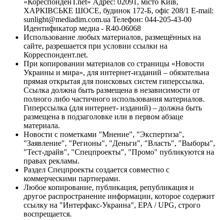
«КореспонденТ.net» Адрес: 02091, місто Київ,
ХАРКІВСЬКЕ ШОСЕ, будинок 172-Б, офіс 208/1 E-mail:
sunlight@mediadim.com.ua
Телефон: 044-205-43-00
Идентификатор медиа - R40-06068
Использование любых материалов, размещённых на
сайте, разрешается при условии ссылки на
Корреспондент.net.
При копировании материалов со страницы «Новости
Украины и мира», для интернет-изданий – обязательна
прямая открытая для поисковых систем гиперссылка.
Ссылка должна быть размещена в независимости от
полного либо частичного использования материалов.
Гиперссылка (для интернет- изданий) – должна быть
размещена в подзаголовке или в первом абзаце
материала.
Новости с пометками "Мнение", "Экспертиза",
"Заявление", "Регионы", "Деньги", "Власть", "Выборы",
"Тест-драйв", "Спецпроекты", "Промо" публикуются на
правах рекламы.
Раздел Спецпроекты создается совместно с
коммерческими партнерами.
Любое копирование, публикация, републикация и
другое распространение информации, которое содержит
ссылку на "Интерфакс-Украина", EPA / UPG, строго
воспрещается.