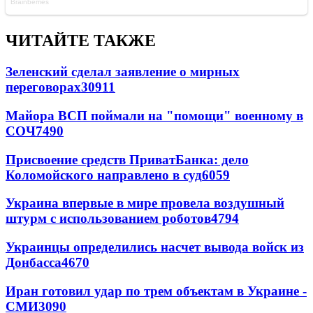
ЧИТАЙТЕ ТАКЖЕ
Зеленский сделал заявление о мирных
переговорах
30911
Майора ВСП поймали на "помощи" военному в
СОЧ
7490
Присвоение средств ПриватБанка: дело
Коломойского направлено в суд
6059
Украина впервые в мире провела воздушный
штурм с использованием роботов
4794
Украинцы определились насчет вывода войск из
Донбасса
4670
Иран готовил удар по трем объектам в Украине -
СМИ
3090