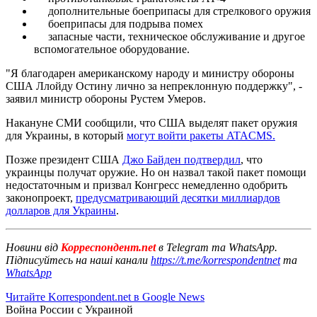
дополнительные боеприпасы для стрелкового оружия
⁠боеприпасы для подрыва помех
запасные части, техническое обслуживание и другое
вспомогательное оборудование.
"Я благодарен американскому народу и министру обороны
США Ллойду Остину лично за непреклонную поддержку", -
заявил министр обороны Рустем Умеров.
Накануне СМИ сообщили, что США выделят пакет оружия
для Украины, в который
могут войти ракеты ATACMS.
Позже президент США
Джо Байден подтвердил
, что
украинцы получат оружие. Но он назвал такой пакет помощи
недостаточным и призвал Конгресс немедленно одобрить
законопроект,
предусматривающий десятки миллиардов
долларов для Украины
.
Новини від
Корреспондент.net
в Telegram та WhatsApp.
Підписуйтесь на наші канали
https://t.me/korrespondentnet
та
WhatsApp
Читайте Korrespondent.net в Google News
Война России с Украиной