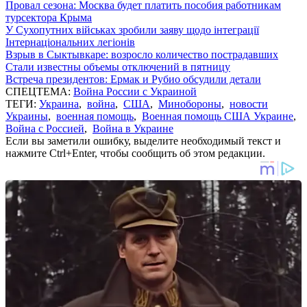
Провал сезона: Москва будет платить пособия работникам
турсектора Крыма
У Сухопутних військах зробили заяву щодо інтеграції
Інтернаціональних легіонів
Взрыв в Сыктывкаре: возросло количество пострадавших
Стали известны объемы отключений в пятницу
Встреча президентов: Ермак и Рубио обсудили детали
СПЕЦТЕМА:
Война России с Украиной
ТЕГИ:
Украина
,
война
,
США
,
Минобороны
,
новости
Украины
,
военная помощь
,
Военная помощь США Украине
,
Война с Россией
,
Война в Украине
Если вы заметили ошибку, выделите необходимый текст и
нажмите Ctrl+Enter, чтобы сообщить об этом редакции.