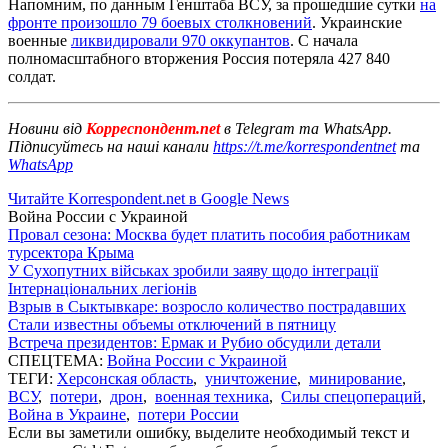
Напомним, по данным Генштаба ВСУ, за прошедшие сутки
на
фронте произошло 79 боевых столкновений
. Украинские
военные
ликвидировали 970 оккупантов
. С начала
полномасштабного вторжения Россия потеряла 427 840
солдат.
Новини від
Корреспондент.net
в Telegram та WhatsApp.
Підписуйтесь на наші канали
https://t.me/korrespondentnet
та
WhatsApp
Читайте Korrespondent.net в Google News
Война России с Украиной
Провал сезона: Москва будет платить пособия работникам
турсектора Крыма
У Сухопутних військах зробили заяву щодо інтеграції
Інтернаціональних легіонів
Взрыв в Сыктывкаре: возросло количество пострадавших
Стали известны объемы отключений в пятницу
Встреча президентов: Ермак и Рубио обсудили детали
СПЕЦТЕМА:
Война России с Украиной
ТЕГИ:
Херсонская область
,
уничтожение
,
минирование
,
ВСУ
,
потери
,
дрон
,
военная техника
,
Силы спецопераций
,
Война в Украине
,
потери России
Если вы заметили ошибку, выделите необходимый текст и