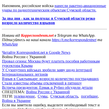
Напомним, российские войска
нанесли ракетно-авиационные
удары по радиотехническим объектам Сумской области.
За два дня - как за полгода: в Сумской области резко
возросло количество взрывов
Новини від
Корреспондент.net
в Telegram та WhatsApp.
Підписуйтесь на наші канали
https://t.me/korrespondentnet
та
WhatsApp
Читайте Korrespondent.net в Google News
Война России с Украиной
Провал сезона: Москва будет платить пособия работникам
турсектора Крыма
У Сухопутних військах зробили заяву щодо інтеграції
Інтернаціональних легіонів
Взрыв в Сыктывкаре: возросло количество пострадавших
Стали известны объемы отключений в пятницу
Встреча президентов: Ермак и Рубио обсудили детали
СПЕЦТЕМА:
Война России с Украиной
ТЕГИ:
телевидение
,
Сумы
,
Сумская область
,
погибшие
,
Война в Украине
Если вы заметили ошибку, выделите необходимый текст и