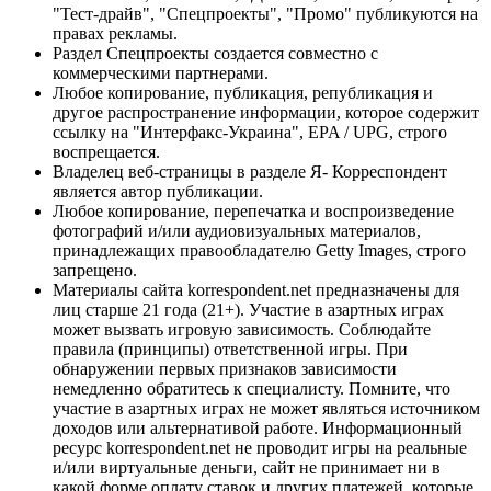
"Тест-драйв", "Спецпроекты", "Промо" публикуются на
правах рекламы.
Раздел Спецпроекты создается совместно с
коммерческими партнерами.
Любое копирование, публикация, републикация и
другое распространение информации, которое содержит
ссылку на "Интерфакс-Украина", EPA / UPG, строго
воспрещается.
Владелец веб-страницы в разделе Я- Корреспондент
является автор публикации.
Любое копирование, перепечатка и воспроизведение
фотографий и/или аудиовизуальных материалов,
принадлежащих правообладателю Getty Images, строго
запрещено.
Материалы сайта korrespondent.net предназначены для
лиц старше 21 года (21+). Участие в азартных играх
может вызвать игровую зависимость. Соблюдайте
правила (принципы) ответственной игры. При
обнаружении первых признаков зависимости
немедленно обратитесь к специалисту. Помните, что
участие в азартных играх не может являться источником
доходов или альтернативой работе. Информационный
ресурс korrespondent.net не проводит игры на реальные
и/или виртуальные деньги, сайт не принимает ни в
какой форме оплату ставок и других платежей, которые