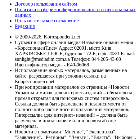
Договор пользования сайтом
Политика в сфере конфиденциальности и персональных
данных
Пользовательское соглашение
Редакция
© 2000-2026, Korrespondent.net
Субъект в сфере онлайн-медиа Название онлайн-медиа -
«КореспонденТ.net» Адрес: 02091, місто Київ,
ХАРКІВСЬКЕ ШОСЕ, будинок 172-Б, офіс 208/1 E-mail:
sunlight@mediadim.com.ua
Телефон: 044-205-43-00
Идентификатор медиа - R40-06068
Использование любых материалов, размещённых на
сайте, разрешается при условии ссылки на
Корреспондент.net.
При копировании материалов со страницы «Новости
Украины и мира», для интернет-изданий – обязательна
прямая открытая для поисковых систем гиперссылка.
Ссылка должна быть размещена в независимости от
полного либо частичного использования материалов.
Гиперссылка (для интернет- изданий) – должна быть
размещена в подзаголовке или в первом абзаце
материала.
Новости с пометками "Мнение", "Экспертиза",
"Заявление", "Регионы", "Деньги", "Власть", "Выборы",