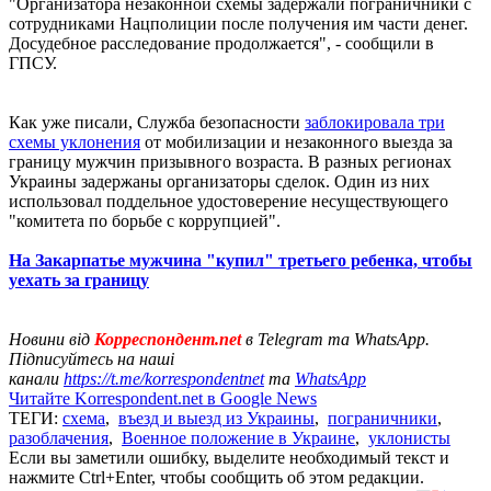
"Организатора незаконной схемы задержали пограничники с
сотрудниками Нацполиции после получения им части денег.
Досудебное расследование продолжается", - сообщили в
ГПСУ.
Как уже писали, Служба безопасности
заблокировала три
схемы уклонения
от мобилизации и незаконного выезда за
границу мужчин призывного возраста. В разных регионах
Украины задержаны организаторы сделок. Один из них
использовал поддельное удостоверение несуществующего
"комитета по борьбе с коррупцией".
На Закарпатье мужчина "купил" третьего ребенка, чтобы
уехать за границу
Новини від
Корреспондент.net
в Telegram та WhatsApp.
Підписуйтесь на наші
канали
https://t.me/korrespondentnet
та
WhatsApp
Читайте Korrespondent.net в Google News
ТЕГИ:
схема
,
въезд и выезд из Украины
,
пограничники
,
разоблачения
,
Военное положение в Украине
,
уклонисты
Если вы заметили ошибку, выделите необходимый текст и
нажмите Ctrl+Enter, чтобы сообщить об этом редакции.