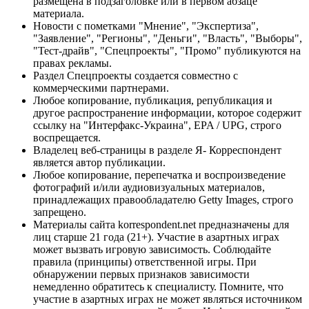
размещена в подзаголовке или в первом абзаце
материала.
Новости с пометками "Мнение", "Экспертиза",
"Заявление", "Регионы", "Деньги", "Власть", "Выборы",
"Тест-драйв", "Спецпроекты", "Промо" публикуются на
правах рекламы.
Раздел Спецпроекты создается совместно с
коммерческими партнерами.
Любое копирование, публикация, републикация и
другое распространение информации, которое содержит
ссылку на "Интерфакс-Украина", EPA / UPG, строго
воспрещается.
Владелец веб-страницы в разделе Я- Корреспондент
является автор публикации.
Любое копирование, перепечатка и воспроизведение
фотографий и/или аудиовизуальных материалов,
принадлежащих правообладателю Getty Images, строго
запрещено.
Материалы сайта korrespondent.net предназначены для
лиц старше 21 года (21+). Участие в азартных играх
может вызвать игровую зависимость. Соблюдайте
правила (принципы) ответственной игры. При
обнаружении первых признаков зависимости
немедленно обратитесь к специалисту. Помните, что
участие в азартных играх не может являться источником