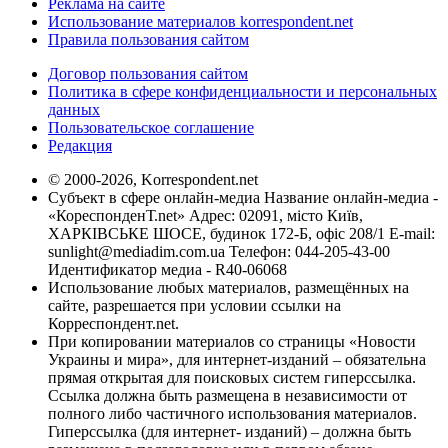
Реклама на сайте
Использование материалов korrespondent.net
Правила пользования сайтом
Договор пользования сайтом
Политика в сфере конфиденциальности и персональных
данных
Пользовательское соглашение
Редакция
© 2000-2026, Korrespondent.net
Субъект в сфере онлайн-медиа Название онлайн-медиа -
«КореспонденТ.net» Адрес: 02091, місто Київ,
ХАРКІВСЬКЕ ШОСЕ, будинок 172-Б, офіс 208/1 E-mail:
sunlight@mediadim.com.ua
Телефон: 044-205-43-00
Идентификатор медиа - R40-06068
Использование любых материалов, размещённых на
сайте, разрешается при условии ссылки на
Корреспондент.net.
При копировании материалов со страницы «Новости
Украины и мира», для интернет-изданий – обязательна
прямая открытая для поисковых систем гиперссылка.
Ссылка должна быть размещена в независимости от
полного либо частичного использования материалов.
Гиперссылка (для интернет- изданий) – должна быть