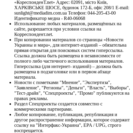
«КореспонденТ.net» Адрес: 02091, місто Київ,
ХАРКІВСЬКЕ ШОСЕ, будинок 172-Б, офіс 208/1 E-mail:
sunlight@mediadim.com.ua
Телефон: 044-205-43-00
Идентификатор медиа - R40-06068
Использование любых материалов, размещённых на
сайте, разрешается при условии ссылки на
Корреспондент.net.
При копировании материалов со страницы «Новости
Украины и мира», для интернет-изданий – обязательна
прямая открытая для поисковых систем гиперссылка.
Ссылка должна быть размещена в независимости от
полного либо частичного использования материалов.
Гиперссылка (для интернет- изданий) – должна быть
размещена в подзаголовке или в первом абзаце
материала.
Новости с пометками "Мнение", "Экспертиза",
"Заявление", "Регионы", "Деньги", "Власть", "Выборы",
"Тест-драйв", "Спецпроекты", "Промо" публикуются на
правах рекламы.
Раздел Спецпроекты создается совместно с
коммерческими партнерами.
Любое копирование, публикация, републикация и
другое распространение информации, которое содержит
ссылку на "Интерфакс-Украина", EPA / UPG, строго
воспрещается.