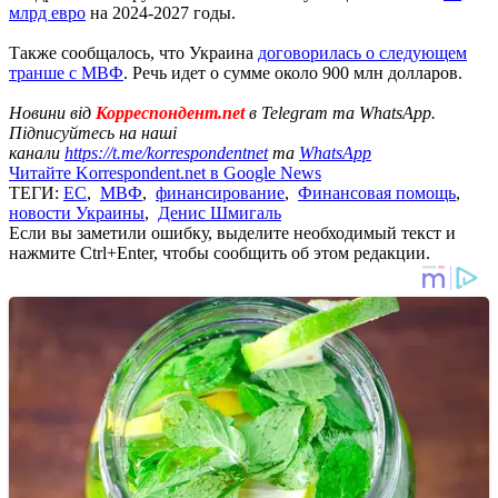
млрд евро
на 2024-2027 годы.
Также сообщалось, что Украина
договорилась о следующем
транше с МВФ
. Речь идет о сумме около 900 млн долларов.
Новини від
Корреспондент.net
в Telegram та WhatsApp.
Підписуйтесь на наші
канали
https://t.me/korrespondentnet
та
WhatsApp
Читайте Korrespondent.net в Google News
ТЕГИ:
ЕС
,
МВФ
,
финансирование
,
Финансовая помощь
,
новости Украины
,
Денис Шмигаль
Если вы заметили ошибку, выделите необходимый текст и
нажмите Ctrl+Enter, чтобы сообщить об этом редакции.