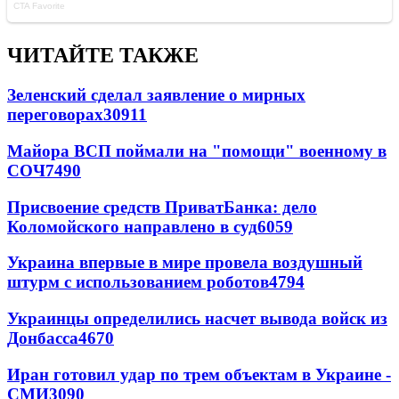
ЧИТАЙТЕ ТАКЖЕ
Зеленский сделал заявление о мирных
переговорах
30911
Майора ВСП поймали на "помощи" военному в
СОЧ
7490
Присвоение средств ПриватБанка: дело
Коломойского направлено в суд
6059
Украина впервые в мире провела воздушный
штурм с использованием роботов
4794
Украинцы определились насчет вывода войск из
Донбасса
4670
Иран готовил удар по трем объектам в Украине -
СМИ
3090