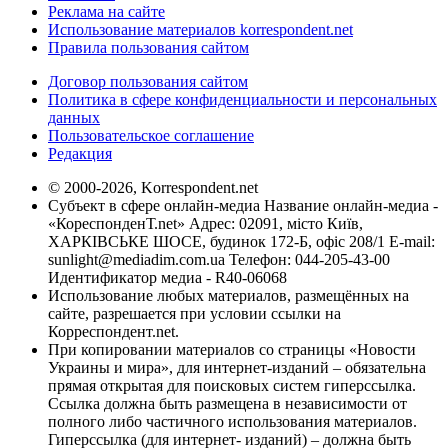
Реклама на сайте
Использование материалов korrespondent.net
Правила пользования сайтом
Договор пользования сайтом
Политика в сфере конфиденциальности и персональных
данных
Пользовательское соглашение
Редакция
© 2000-2026, Korrespondent.net
Субъект в сфере онлайн-медиа Название онлайн-медиа -
«КореспонденТ.net» Адрес: 02091, місто Київ,
ХАРКІВСЬКЕ ШОСЕ, будинок 172-Б, офіс 208/1 E-mail:
sunlight@mediadim.com.ua
Телефон: 044-205-43-00
Идентификатор медиа - R40-06068
Использование любых материалов, размещённых на
сайте, разрешается при условии ссылки на
Корреспондент.net.
При копировании материалов со страницы «Новости
Украины и мира», для интернет-изданий – обязательна
прямая открытая для поисковых систем гиперссылка.
Ссылка должна быть размещена в независимости от
полного либо частичного использования материалов.
Гиперссылка (для интернет- изданий) – должна быть