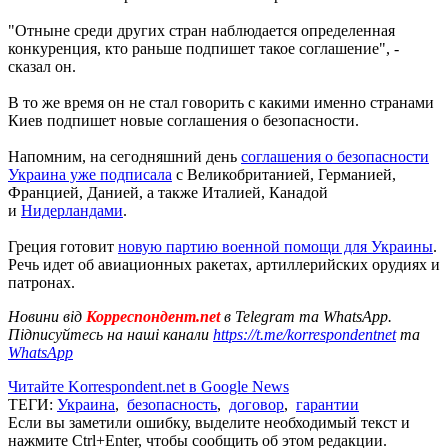
"Отныне среди других стран наблюдается определенная
конкуренция, кто раньше подпишет такое соглашение", -
сказал он.
В то же время он не стал говорить с какими именно странами
Киев подпишет новые соглашения о безопасности.
Напомним, на сегодняшний день
соглашения о безопасности
Украина уже подписала
с Великобританией, Германией,
Францией, Данией, а также Италией, Канадой
и
Нидерландами
.
Греция готовит
новую партию военной помощи для Украины
.
Речь идет об авиационных ракетах, артиллерийских орудиях и
патронах.
Новини від
Корреспондент.net
в Telegram та WhatsApp.
Підписуйтесь на наші канали
https://t.me/korrespondentnet
та
WhatsApp
Читайте Korrespondent.net в Google News
ТЕГИ:
Украина
,
безопасность
,
договор
,
гарантии
Если вы заметили ошибку, выделите необходимый текст и
нажмите Ctrl+Enter, чтобы сообщить об этом редакции.