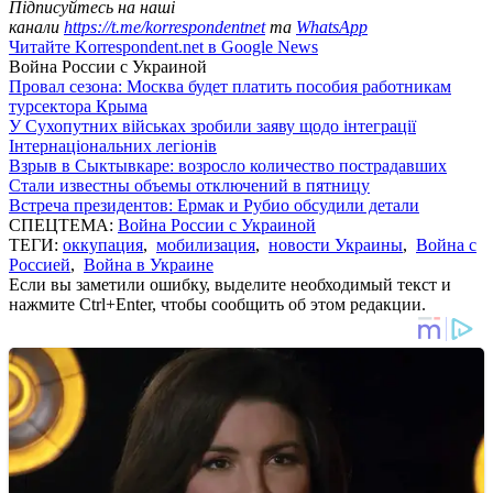
Підписуйтесь на наші
канали
https://t.me/korrespondentnet
та
WhatsApp
Читайте Korrespondent.net в Google News
Война России с Украиной
Провал сезона: Москва будет платить пособия работникам
турсектора Крыма
У Сухопутних військах зробили заяву щодо інтеграції
Інтернаціональних легіонів
Взрыв в Сыктывкаре: возросло количество пострадавших
Стали известны объемы отключений в пятницу
Встреча президентов: Ермак и Рубио обсудили детали
СПЕЦТЕМА:
Война России с Украиной
ТЕГИ:
оккупация
,
мобилизация
,
новости Украины
,
Война с
Россией
,
Война в Украине
Если вы заметили ошибку, выделите необходимый текст и
нажмите Ctrl+Enter, чтобы сообщить об этом редакции.