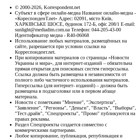
© 2000-2026, Korrespondent.net
Субъект в сфере онлайн-медиа Название онлайн-медиа -
«КореспонденТ.net» Адрес: 02091, місто Київ,
ХАРКІВСЬКЕ ШОСЕ, будинок 172-Б, офіс 208/1 E-mail:
sunlight@mediadim.com.ua
Телефон: 044-205-43-00
Идентификатор медиа - R40-06068
Использование любых материалов, размещённых на
сайте, разрешается при условии ссылки на
Корреспондент.net.
При копировании материалов со страницы «Новости
Украины и мира», для интернет-изданий – обязательна
прямая открытая для поисковых систем гиперссылка.
Ссылка должна быть размещена в независимости от
полного либо частичного использования материалов.
Гиперссылка (для интернет- изданий) – должна быть
размещена в подзаголовке или в первом абзаце
материала.
Новости с пометками "Мнение", "Экспертиза",
"Заявление", "Регионы", "Деньги", "Власть", "Выборы",
"Тест-драйв", "Спецпроекты", "Промо" публикуются на
правах рекламы.
Раздел Спецпроекты создается совместно с
коммерческими партнерами.
Любое копирование, публикация, републикация и