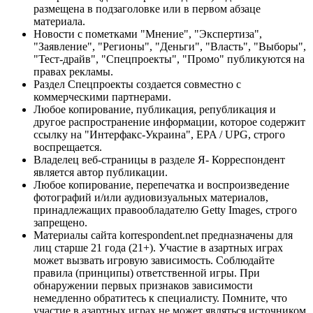
размещена в подзаголовке или в первом абзаце
материала.
Новости с пометками "Мнение", "Экспертиза",
"Заявление", "Регионы", "Деньги", "Власть", "Выборы",
"Тест-драйв", "Спецпроекты", "Промо" публикуются на
правах рекламы.
Раздел Спецпроекты создается совместно с
коммерческими партнерами.
Любое копирование, публикация, републикация и
другое распространение информации, которое содержит
ссылку на "Интерфакс-Украина", EPA / UPG, строго
воспрещается.
Владелец веб-страницы в разделе Я- Корреспондент
является автор публикации.
Любое копирование, перепечатка и воспроизведение
фотографий и/или аудиовизуальных материалов,
принадлежащих правообладателю Getty Images, строго
запрещено.
Материалы сайта korrespondent.net предназначены для
лиц старше 21 года (21+). Участие в азартных играх
может вызвать игровую зависимость. Соблюдайте
правила (принципы) ответственной игры. При
обнаружении первых признаков зависимости
немедленно обратитесь к специалисту. Помните, что
участие в азартных играх не может являться источником