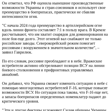
Он отметил, что РФ оценила нынешние производственные
возможности Украины и стран-союзников и использует свое
преимущество в боеприпасах, практически не сбавляя
интенсивности огня.
"С начала 2024 года преимущество в артиллерийском огне
вдоль линии фронта составляет 7:1 в пользу врага. В Кремле
рассчитывают, что им хватит снарядов для доминирования на
поле боя еще долго. Этот огневой вал снабжают не только
российские заводы. Северокорейский режим помогает
россиянам с вооружением в значительном количестве", –
заявил Гаврилюк.
По его словам, россияне преобладают и в небе. Вражеские
истребители активно обстреливают позиции ВСУ на линии
боевого столкновения и прифронтовых управляемых
авиабомб.
Он добавил, что Украина сможет изменить ситуацию в небе с
помощью многоцелевых истребителей F-16, которые повысят
возможности ВСУ. Но ситуация пока такова, что F-16 еще нет,
а запасы боеприпасов определенных номенклатур падают до
критического уровня.
"Эти и другие факторы усложняют Силам обороны Украины