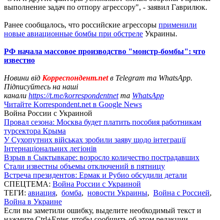
выполнение задач по отпору агрессору", - заявил Гаврилюк.
Ранее сообщалось, что российские агрессоры
применили
новые авиационные бомбы при обстреле
Украины.
РФ начала массовое производство "монстр-бомбы": что
известно
Новини від
Корреспондент.net
в Telegram та WhatsApp.
Підписуйтесь на наші
канали
https://t.me/korrespondentnet
та
WhatsApp
Читайте Korrespondent.net в Google News
Война России с Украиной
Провал сезона: Москва будет платить пособия работникам
турсектора Крыма
У Сухопутних військах зробили заяву щодо інтеграції
Інтернаціональних легіонів
Взрыв в Сыктывкаре: возросло количество пострадавших
Стали известны объемы отключений в пятницу
Встреча президентов: Ермак и Рубио обсудили детали
СПЕЦТЕМА:
Война России с Украиной
ТЕГИ:
авиация
,
бомба
,
новости Украины
,
Война с Россией
,
Война в Украине
Если вы заметили ошибку, выделите необходимый текст и
нажмите Ctrl+Enter, чтобы сообщить об этом редакции.