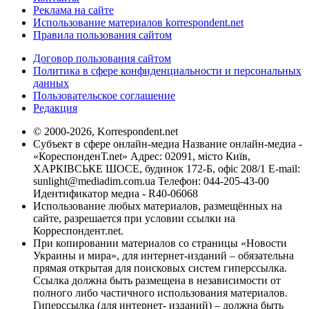
Реклама на сайте
Использование материалов korrespondent.net
Правила пользования сайтом
Договор пользования сайтом
Политика в сфере конфиденциальности и персональных
данных
Пользовательское соглашение
Редакция
© 2000-2026, Korrespondent.net
Субъект в сфере онлайн-медиа Название онлайн-медиа -
«КореспонденТ.net» Адрес: 02091, місто Київ,
ХАРКІВСЬКЕ ШОСЕ, будинок 172-Б, офіс 208/1 E-mail:
sunlight@mediadim.com.ua
Телефон: 044-205-43-00
Идентификатор медиа - R40-06068
Использование любых материалов, размещённых на
сайте, разрешается при условии ссылки на
Корреспондент.net.
При копировании материалов со страницы «Новости
Украины и мира», для интернет-изданий – обязательна
прямая открытая для поисковых систем гиперссылка.
Ссылка должна быть размещена в независимости от
полного либо частичного использования материалов.
Гиперссылка (для интернет- изданий) – должна быть