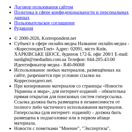
Договор пользования сайтом
Политика в сфере конфиденциальности и персональных
данных
Пользовательское соглашение
Редакция
© 2000-2026, Korrespondent.net
Субъект в сфере онлайн-медиа Название онлайн-медиа -
«КореспонденТ.net» Адрес: 02091, місто Київ,
ХАРКІВСЬКЕ ШОСЕ, будинок 172-Б, офіс 208/1 E-mail:
sunlight@mediadim.com.ua
Телефон: 044-205-43-00
Идентификатор медиа - R40-06068
Использование любых материалов, размещённых на
сайте, разрешается при условии ссылки на
Корреспондент.net.
При копировании материалов со страницы «Новости
Украины и мира», для интернет-изданий – обязательна
прямая открытая для поисковых систем гиперссылка.
Ссылка должна быть размещена в независимости от
полного либо частичного использования материалов.
Гиперссылка (для интернет- изданий) – должна быть
размещена в подзаголовке или в первом абзаце
материала.
Новости с пометками "Мнение", "Экспертиза",