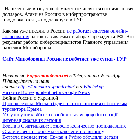
"Нанесенный врагу ущерб может исчисляться сотнями тысяч
долларов. Атаки на Россию в киберпространстве
продолжаются", - подчеркнули в ГУР.
Как мы уже писали, в России
не работает система онлайн-
голосования
на так называемых выборах президента РФ. Это
результат работы киберспециалистов Главного управления
разведки Минобороны.
Сайт Минобороны России не работает уже сутки - ГУР
Новини від
Корреспондент.net
в Telegram та WhatsApp.
Підписуйтесь на наші
канали
https://t.me/korrespondentnet
та
WhatsApp
Читайте Korrespondent.net в Google News
Война России с Украиной
Провал сезона: Москва будет платить пособия работникам
турсектора Крыма
У Сухопутних військах зробили заяву щодо інтеграції
Інтернаціональних легіонів
Взрыв в Сыктывкаре: возросло количество пострадавших
Стали известны объемы отключений в пятницу
Встреча президентов: Ермак и Рубио обсудили детали