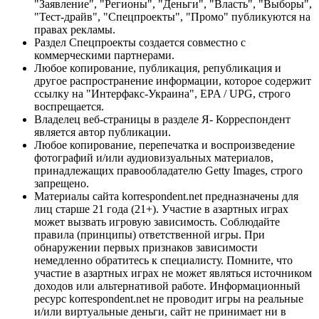
"Заявление", "Регионы", "Деньги", "Власть", "Выборы",
"Тест-драйв", "Спецпроекты", "Промо" публикуются на
правах рекламы.
Раздел Спецпроекты создается совместно с
коммерческими партнерами.
Любое копирование, публикация, републикация и
другое распространение информации, которое содержит
ссылку на "Интерфакс-Украина", EPA / UPG, строго
воспрещается.
Владелец веб-страницы в разделе Я- Корреспондент
является автор публикации.
Любое копирование, перепечатка и воспроизведение
фотографий и/или аудиовизуальных материалов,
принадлежащих правообладателю Getty Images, строго
запрещено.
Материалы сайта korrespondent.net предназначены для
лиц старше 21 года (21+). Участие в азартных играх
может вызвать игровую зависимость. Соблюдайте
правила (принципы) ответственной игры. При
обнаружении первых признаков зависимости
немедленно обратитесь к специалисту. Помните, что
участие в азартных играх не может являться источником
доходов или альтернативой работе. Информационный
ресурс korrespondent.net не проводит игры на реальные
и/или виртуальные деньги, сайт не принимает ни в