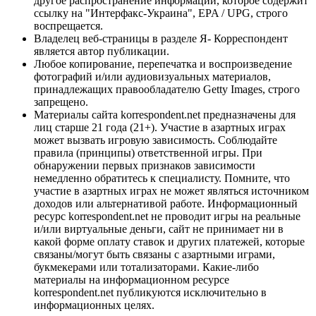
другое распространение информации, которое содержит
ссылку на "Интерфакс-Украина", EPA / UPG, строго
воспрещается.
Владелец веб-страницы в разделе Я- Корреспондент
является автор публикации.
Любое копирование, перепечатка и воспроизведение
фотографий и/или аудиовизуальных материалов,
принадлежащих правообладателю Getty Images, строго
запрещено.
Материалы сайта korrespondent.net предназначены для
лиц старше 21 года (21+). Участие в азартных играх
может вызвать игровую зависимость. Соблюдайте
правила (принципы) ответственной игры. При
обнаружении первых признаков зависимости
немедленно обратитесь к специалисту. Помните, что
участие в азартных играх не может являться источником
доходов или альтернативой работе. Информационный
ресурс korrespondent.net не проводит игры на реальные
и/или виртуальные деньги, сайт не принимает ни в
какой форме оплату ставок и других платежей, которые
связаны/могут быть связаны с азартными играми,
букмекерами или тотализаторами. Какие-либо
материалы на информационном ресурсе
korrespondent.net публикуются исключительно в
информационных целях.