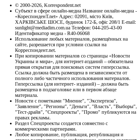
© 2000-2026, Korrespondent.net
Субъект в сфере онлайн-медиа Название онлайн-медиа -
«КореспонденТ.net» Адрес: 02091, місто Київ,
ХАРКІВСЬКЕ ШОСЕ, будинок 172-Б, офіс 208/1 E-mail:
sunlight@mediadim.com.ua
Телефон: 044-205-43-00
Идентификатор медиа - R40-06068
Использование любых материалов, размещённых на
сайте, разрешается при условии ссылки на
Корреспондент.net.
При копировании материалов со страницы «Новости
Украины и мира», для интернет-изданий – обязательна
прямая открытая для поисковых систем гиперссылка.
Ссылка должна быть размещена в независимости от
полного либо частичного использования материалов.
Гиперссылка (для интернет- изданий) – должна быть
размещена в подзаголовке или в первом абзаце
материала.
Новости с пометками "Мнение", "Экспертиза",
"Заявление", "Регионы", "Деньги", "Власть", "Выборы",
"Тест-драйв", "Спецпроекты", "Промо" публикуются на
правах рекламы.
Раздел Спецпроекты создается совместно с
коммерческими партнерами.
Любое копирование, публикация, републикация и