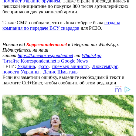
помогает Украине оружием
. Также страна присоединилась к
чешской инициативе по покупке 800 тысяч артиллерийских
боеприпасов для украинской армии.
Также СМИ сообщали, что в Люксембурге была
создана
компания по передаче ВСУ снарядов
для РСЗО.
Новини від
Корреспондент.net
в Telegram та WhatsApp.
Підписуйтесь на наші
канали
https://t.me/korrespondentnet
та
WhatsApp
Читайте Korrespondent.net в Google News
ТЕГИ:
Украина
,
фото
,
премьер-министр
,
Люксембург
,
новости Украины
,
Денис Шмыгаль
Если вы заметили ошибку, выделите необходимый текст и
нажмите Ctrl+Enter, чтобы сообщить об этом редакции.