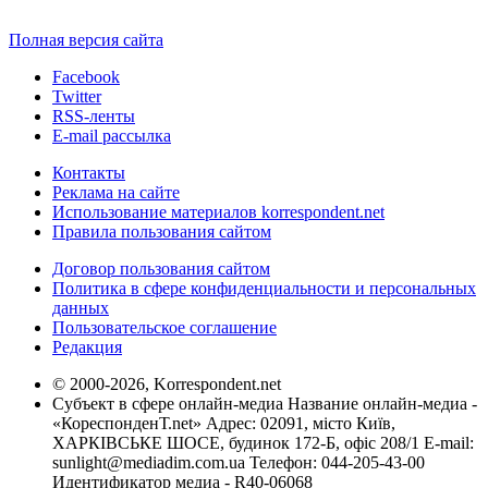
Полная версия сайта
Facebook
Twitter
RSS-ленты
E-mail рассылка
Контакты
Реклама на сайте
Использование материалов korrespondent.net
Правила пользования сайтом
Договор пользования сайтом
Политика в сфере конфиденциальности и персональных
данных
Пользовательское соглашение
Редакция
© 2000-2026, Korrespondent.net
Субъект в сфере онлайн-медиа Название онлайн-медиа -
«КореспонденТ.net» Адрес: 02091, місто Київ,
ХАРКІВСЬКЕ ШОСЕ, будинок 172-Б, офіс 208/1 E-mail:
sunlight@mediadim.com.ua
Телефон: 044-205-43-00
Идентификатор медиа - R40-06068