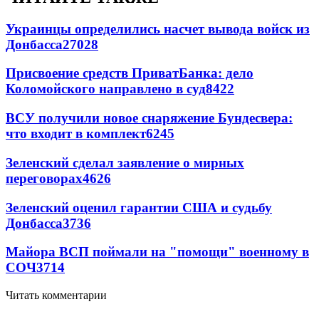
Украинцы определились насчет вывода войск из
Донбасса
27028
Присвоение средств ПриватБанка: дело
Коломойского направлено в суд
8422
ВСУ получили новое снаряжение Бундесвера:
что входит в комплект
6245
Зеленский сделал заявление о мирных
переговорах
4626
Зеленский оценил гарантии США и судьбу
Донбасса
3736
Майора ВСП поймали на "помощи" военному в
СОЧ
3714
Читать комментарии