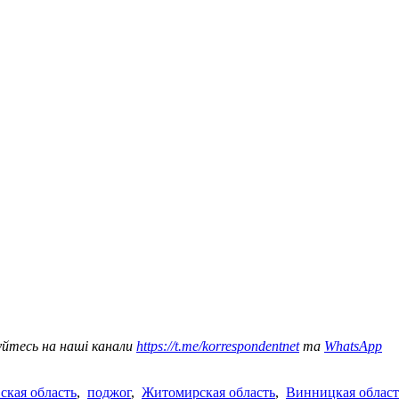
уйтесь на наші канали
https://t.me/korrespondentnet
та
WhatsApp
ская область
,
поджог
,
Житомирская область
,
Винницкая област