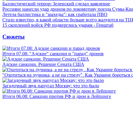
Баллистический террор: Зеленский сделал заявление
Россияне нанесли удар дроном по локомотиву поезда Сумы-Ки
Летела баллистика и "шахеды": как сработала ПВО
Стало известно, в какой области больше всего жалуются на ТЦ
15 скоплений войск РФ подверглись ударам - Генштаб
Сюжеты
Итоги 07.08: "Адские" санкции и "парад" дронов
Адские санкции. Решение Сената США
"Охотиться на лучника, а не на стрелу". Как Украине бороться 
Загадочный звук напугал Москву: что это было
Итоги 06.08: Санкции против РФ и дрон в Лейпциге