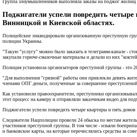
Группа злоумышленников выполняла заказы на поджог жилищ
Поджигатели успели повредить четыре 
Винницкой и Киевской областях.
Полицейские ликвидировали организованную преступную группу,
полиции Украины.
"Такую "услугу" можно было заказать в телеграмм-канале - ст
закупали горюче-смазочные материалы и делали из них "коктей
Полиция установила организаторов преступной группы - это 
"Для выполнения "грязной" работы они привлекли девять жите
членами ОПГ деньги, полученные за совершение преступлений"
Как установили правоохранители, преступники организовывали
этот процесс на камеру и отправляли заказчикам видео для по
Поджигатели успели повредить четыре квартиры и пять домов 
Следователи Нацполиции провели 24 обыска по местам житель
участников преступной группы. В том числе - изъяли боеприпа
и банковские карты, на которые перечислялись средства за сов