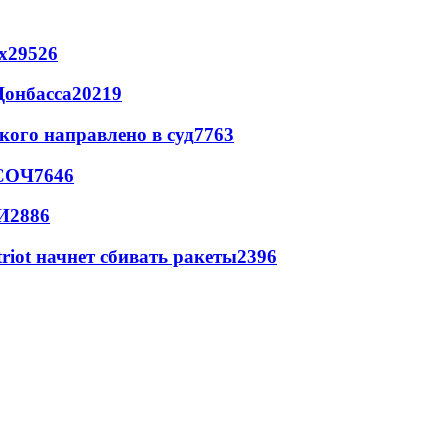
х
29526
Донбасса
20219
кого направлено в суд
7763
 СОЧ
7646
И
2886
triot начнет сбивать ракеты
2396