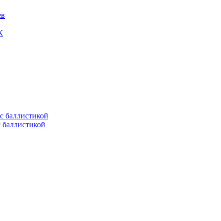
ев
К
с баллистикой