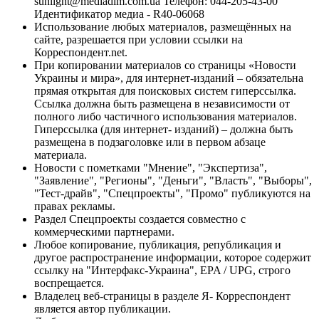
sunlight@mediadim.com.ua
Телефон: 044-205-43-00
Идентификатор медиа - R40-06068
Использование любых материалов, размещённых на
сайте, разрешается при условии ссылки на
Корреспондент.net.
При копировании материалов со страницы «Новости
Украины и мира», для интернет-изданий – обязательна
прямая открытая для поисковых систем гиперссылка.
Ссылка должна быть размещена в независимости от
полного либо частичного использования материалов.
Гиперссылка (для интернет- изданий) – должна быть
размещена в подзаголовке или в первом абзаце
материала.
Новости с пометками "Мнение", "Экспертиза",
"Заявление", "Регионы", "Деньги", "Власть", "Выборы",
"Тест-драйв", "Спецпроекты", "Промо" публикуются на
правах рекламы.
Раздел Спецпроекты создается совместно с
коммерческими партнерами.
Любое копирование, публикация, републикация и
другое распространение информации, которое содержит
ссылку на "Интерфакс-Украина", EPA / UPG, строго
воспрещается.
Владелец веб-страницы в разделе Я- Корреспондент
является автор публикации.