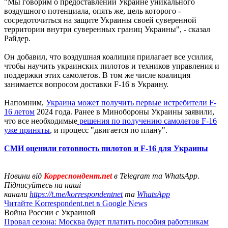
"Мы говорим о предоставлении Украине уникального
воздушного потенциала, опять же, цель которого -
сосредоточиться на защите Украины своей суверенной
территории внутри суверенных границ Украины", - сказал
Райдер.
Он добавил, что воздушная коалиция прилагает все усилия,
чтобы научить украинских пилотов и техников управления и
поддержки этих самолетов. В том же числе коалиция
занимается вопросом доставки F-16 в Украину.
Напомним,
Украина может получить первые истребители F-
16 летом
2024 года. Ранее в Минобороны Украины заявили,
что все необходимые
решения по получению самолетов F-16
уже приняты
, и процесс "двигается по плану".
СМИ оценили готовность пилотов и F-16 для Украины
Новини від
Корреспондент.net
в Telegram та WhatsApp.
Підписуйтесь на наші
канали
https://t.me/korrespondentnet
та
WhatsApp
Читайте Korrespondent.net в Google News
Война России с Украиной
Провал сезона: Москва будет платить пособия работникам