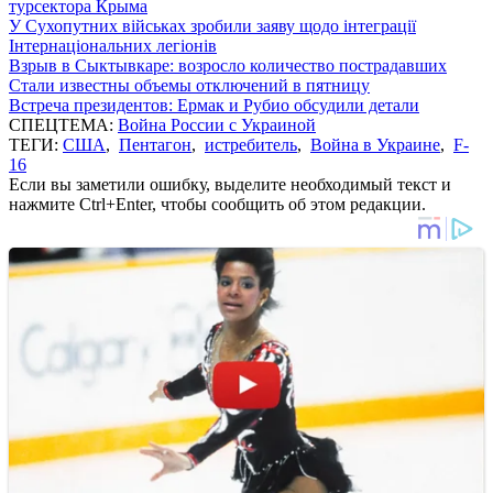
турсектора Крыма
У Сухопутних військах зробили заяву щодо інтеграції
Інтернаціональних легіонів
Взрыв в Сыктывкаре: возросло количество пострадавших
Стали известны объемы отключений в пятницу
Встреча президентов: Ермак и Рубио обсудили детали
СПЕЦТЕМА:
Война России с Украиной
ТЕГИ:
США
,
Пентагон
,
истребитель
,
Война в Украине
,
F-
16
Если вы заметили ошибку, выделите необходимый текст и
нажмите Ctrl+Enter, чтобы сообщить об этом редакции.