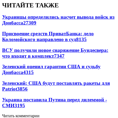
ЧИТАЙТЕ ТАКЖЕ
Украинцы определились насчет вывода войск из
Донбасса
27309
Присвоение средств ПриватБанка: дело
Коломойского направлено в суд
8135
ВСУ получили новое снаряжение Бундесвера:
что входит в комплект
7347
Зеленский оценил гарантии США и судьбу
Донбасса
4315
Зеленский: США будут поставлять ракеты для
Patriot
3856
Украина поставила Путина перед дилеммой -
СМИ
3195
Читать комментарии