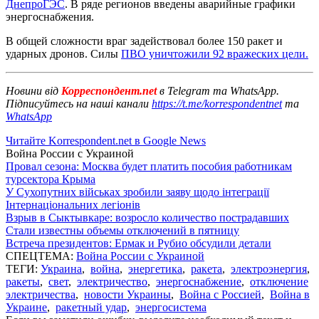
ДнепроГЭС
. В ряде регионов введены аварийные графики
энергоснабжения.
В общей сложности враг задействовал более 150 ракет и
ударных дронов. Силы
ПВО уничтожили 92 вражеских цели.
Новини від
Корреспондент.net
в Telegram та WhatsApp.
Підписуйтесь на наші канали
https://t.me/korrespondentnet
та
WhatsApp
Читайте Korrespondent.net в Google News
Война России с Украиной
Провал сезона: Москва будет платить пособия работникам
турсектора Крыма
У Сухопутних військах зробили заяву щодо інтеграції
Інтернаціональних легіонів
Взрыв в Сыктывкаре: возросло количество пострадавших
Стали известны объемы отключений в пятницу
Встреча президентов: Ермак и Рубио обсудили детали
СПЕЦТЕМА:
Война России с Украиной
ТЕГИ:
Украина
,
война
,
энергетика
,
ракета
,
электроэнергия
,
ракеты
,
свет
,
электричество
,
энергоснабжение
,
отключение
электричества
,
новости Украины
,
Война с Россией
,
Война в
Украине
,
ракетный удар
,
энергосистема