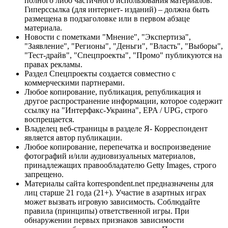
полного либо частичного использования материалов.
Гиперссылка (для интернет- изданий) – должна быть
размещена в подзаголовке или в первом абзаце
материала.
Новости с пометками "Мнение", "Экспертиза",
"Заявление", "Регионы", "Деньги", "Власть", "Выборы",
"Тест-драйв", "Спецпроекты", "Промо" публикуются на
правах рекламы.
Раздел Спецпроекты создается совместно с
коммерческими партнерами.
Любое копирование, публикация, републикация и
другое распространение информации, которое содержит
ссылку на "Интерфакс-Украина", EPA / UPG, строго
воспрещается.
Владелец веб-страницы в разделе Я- Корреспондент
является автор публикации.
Любое копирование, перепечатка и воспроизведение
фотографий и/или аудиовизуальных материалов,
принадлежащих правообладателю Getty Images, строго
запрещено.
Материалы сайта korrespondent.net предназначены для
лиц старше 21 года (21+). Участие в азартных играх
может вызвать игровую зависимость. Соблюдайте
правила (принципы) ответственной игры. При
обнаружении первых признаков зависимости