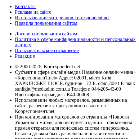
Контакты
Реклама на сайте
Использование материалов korrespondent.net
Правила пользования сайтом
Договор пользования сайтом
Политика в сфере конфиденциальности и персональных
данных
Пользовательское соглашение
Редакция
© 2000-2026, Korrespondent.net
Субъект в сфере онлайн-медиа Название онлайн-медиа -
«КореспонденТ.net» Адрес: 02091, місто Київ,
ХАРКІВСЬКЕ ШОСЕ, будинок 172-Б, офіс 208/1 E-mail:
sunlight@mediadim.com.ua
Телефон: 044-205-43-00
Идентификатор медиа - R40-06068
Использование любых материалов, размещённых на
сайте, разрешается при условии ссылки на
Корреспондент.net.
При копировании материалов со страницы «Новости
Украины и мира», для интернет-изданий – обязательна
прямая открытая для поисковых систем гиперссылка.
Ссылка должна быть размещена в независимости от