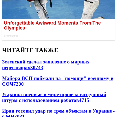
ЧИТАЙТЕ ТАКЖЕ
Зеленский сделал заявление о мирных
переговорах
30743
Майора ВСП поймали на "помощи" военному в
СОЧ
7230
Украина впервые в мире провела воздушный
штурм с использованием роботов
4715
Иран готовил удар по трем объектам в Украине -
СМИ
3031