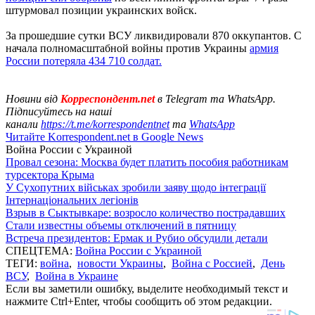
штурмовал позиции украинских войск.
За прошедшие сутки ВСУ ликвидировали 870 оккупантов. С
начала полномасштабной войны против Украины
армия
России потеряла 434 710 солдат.
Новини від
Корреспондент.net
в Telegram та WhatsApp.
Підписуйтесь на наші
канали
https://t.me/korrespondentnet
та
WhatsApp
Читайте Korrespondent.net в Google News
Война России с Украиной
Провал сезона: Москва будет платить пособия работникам
турсектора Крыма
У Сухопутних військах зробили заяву щодо інтеграції
Інтернаціональних легіонів
Взрыв в Сыктывкаре: возросло количество пострадавших
Стали известны объемы отключений в пятницу
Встреча президентов: Ермак и Рубио обсудили детали
СПЕЦТЕМА:
Война России с Украиной
ТЕГИ:
война
,
новости Украины
,
Война с Россией
,
День
ВСУ
,
Война в Украине
Если вы заметили ошибку, выделите необходимый текст и
нажмите Ctrl+Enter, чтобы сообщить об этом редакции.