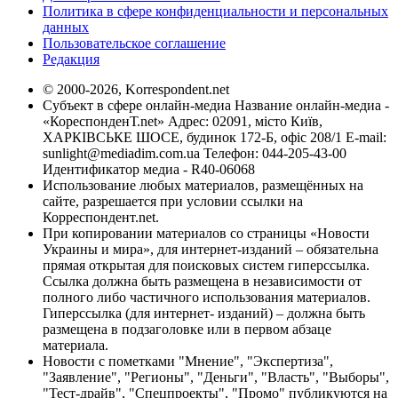
Политика в сфере конфиденциальности и персональных
данных
Пользовательское соглашение
Редакция
© 2000-2026, Korrespondent.net
Субъект в сфере онлайн-медиа Название онлайн-медиа -
«КореспонденТ.net» Адрес: 02091, місто Київ,
ХАРКІВСЬКЕ ШОСЕ, будинок 172-Б, офіс 208/1 E-mail:
sunlight@mediadim.com.ua
Телефон: 044-205-43-00
Идентификатор медиа - R40-06068
Использование любых материалов, размещённых на
сайте, разрешается при условии ссылки на
Корреспондент.net.
При копировании материалов со страницы «Новости
Украины и мира», для интернет-изданий – обязательна
прямая открытая для поисковых систем гиперссылка.
Ссылка должна быть размещена в независимости от
полного либо частичного использования материалов.
Гиперссылка (для интернет- изданий) – должна быть
размещена в подзаголовке или в первом абзаце
материала.
Новости с пометками "Мнение", "Экспертиза",
"Заявление", "Регионы", "Деньги", "Власть", "Выборы",
"Тест-драйв", "Спецпроекты", "Промо" публикуются на