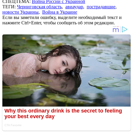
СПЕЦТЕМА:
Война России с Украиной
ТЕГИ:
Черниговская область
,
авиаудар
,
пострадавшие
,
новости Украины
,
Война в Украине
Если вы заметили ошибку, выделите необходимый текст и
нажмите Ctrl+Enter, чтобы сообщить об этом редакции.