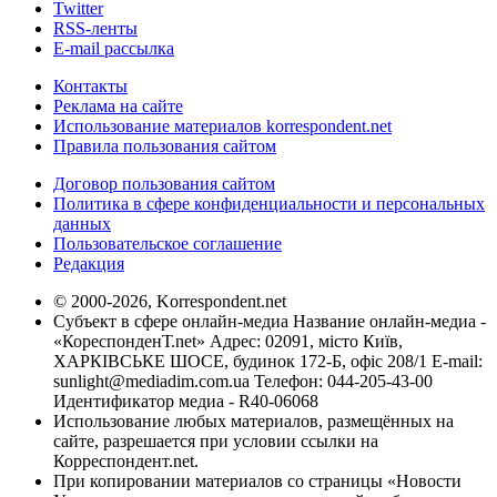
Twitter
RSS-ленты
E-mail рассылка
Контакты
Реклама на сайте
Использование материалов korrespondent.net
Правила пользования сайтом
Договор пользования сайтом
Политика в сфере конфиденциальности и персональных
данных
Пользовательское соглашение
Редакция
© 2000-2026, Korrespondent.net
Субъект в сфере онлайн-медиа Название онлайн-медиа -
«КореспонденТ.net» Адрес: 02091, місто Київ,
ХАРКІВСЬКЕ ШОСЕ, будинок 172-Б, офіс 208/1 E-mail:
sunlight@mediadim.com.ua
Телефон: 044-205-43-00
Идентификатор медиа - R40-06068
Использование любых материалов, размещённых на
сайте, разрешается при условии ссылки на
Корреспондент.net.
При копировании материалов со страницы «Новости