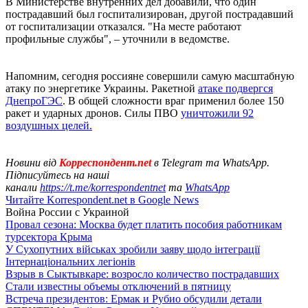
В Министерстве внутренних дел добавили, что один
пострадавший был госпитализирован, другой пострадавший
от госпитализации отказался. "На месте работают
профильные службы", – уточнили в ведомстве.
Напомним, сегодня россияне совершили самую масштабную
атаку по энергетике Украины. Ракетной
атаке подвергся
ДнепроГЭС
. В общей сложности враг применил более 150
ракет и ударных дронов. Силы ПВО
уничтожили 92
воздушных целей.
Новини від
Корреспондент.net
в Telegram та WhatsApp.
Підписуйтесь на наші
канали
https://t.me/korrespondentnet
та
WhatsApp
Читайте Korrespondent.net в Google News
Война России с Украиной
Провал сезона: Москва будет платить пособия работникам
турсектора Крыма
У Сухопутних військах зробили заяву щодо інтеграції
Інтернаціональних легіонів
Взрыв в Сыктывкаре: возросло количество пострадавших
Стали известны объемы отключений в пятницу
Встреча президентов: Ермак и Рубио обсудили детали