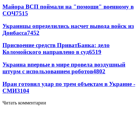
Майора ВСП поймали на "помощи" военному в
СОЧ
7515
Украинцы определились насчет вывода войск из
Донбасса
7452
Присвоение средств ПриватБанка: дело
Коломойского направлено в суд
6519
Украина впервые в мире провела воздушный
штурм с использованием роботов
4802
Иран готовил удар по трем объектам в Украине -
СМИ
3104
Читать комментарии