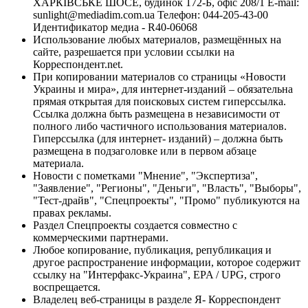
ХАРКІВСЬКЕ ШОСЕ, будинок 172-Б, офіс 208/1 E-mail:
sunlight@mediadim.com.ua
Телефон: 044-205-43-00
Идентификатор медиа - R40-06068
Использование любых материалов, размещённых на
сайте, разрешается при условии ссылки на
Корреспондент.net.
При копировании материалов со страницы «Новости
Украины и мира», для интернет-изданий – обязательна
прямая открытая для поисковых систем гиперссылка.
Ссылка должна быть размещена в независимости от
полного либо частичного использования материалов.
Гиперссылка (для интернет- изданий) – должна быть
размещена в подзаголовке или в первом абзаце
материала.
Новости с пометками "Мнение", "Экспертиза",
"Заявление", "Регионы", "Деньги", "Власть", "Выборы",
"Тест-драйв", "Спецпроекты", "Промо" публикуются на
правах рекламы.
Раздел Спецпроекты создается совместно с
коммерческими партнерами.
Любое копирование, публикация, републикация и
другое распространение информации, которое содержит
ссылку на "Интерфакс-Украина", EPA / UPG, строго
воспрещается.
Владелец веб-страницы в разделе Я- Корреспондент