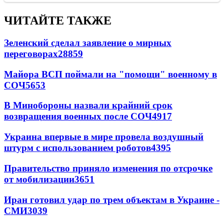
ЧИТАЙТЕ ТАКЖЕ
Зеленский сделал заявление о мирных
переговорах
28859
Майора ВСП поймали на "помощи" военному в
СОЧ
5653
В Минобороны назвали крайний срок
возвращения военных после СОЧ
4917
Украина впервые в мире провела воздушный
штурм с использованием роботов
4395
Правительство приняло изменения по отсрочке
от мобилизации
3651
Иран готовил удар по трем объектам в Украине -
СМИ
3039