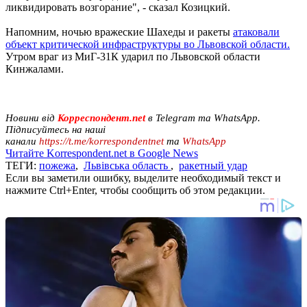
ликвидировать возгорание", - сказал Козицкий.
Напомним, ночью вражеские Шахеды и ракеты
атаковали
объект критической инфраструктуры во Львовской области.
Утром враг из МиГ-31К ударил по Львовской области
Кинжалами.
Новини від
Корреспондент.net
в Telegram та WhatsApp.
Підписуйтесь на наші
канали
https://t.me/korrespondentnet
та
WhatsApp
Читайте Korrespondent.net в Google News
ТЕГИ:
пожежа
,
Львівська область
,
ракетный удар
Если вы заметили ошибку, выделите необходимый текст и
нажмите Ctrl+Enter, чтобы сообщить об этом редакции.