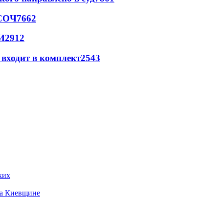
 СОЧ
7662
И
2912
 входит в комплект
2543
ких
на Киевщине