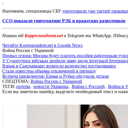
Напомним, спецназовцы СБУ
уничтожили уже третий танковы
ССО показали уничтожение РЭБ и вражеских разведчиков
Новини від
Корреспондент.net
в Telegram та WhatsApp. Підпис
Читайте Korrespondent.net в Google News
Война России с Украиной
Провал сезона: Москва будет платить пособия работникам тур
У Сухопутних військах зробили заяву щодо інтеграції Інтернац
Взрыв в Сыктывкаре: возросло количество пострадавших
Стали известны объемы отключений в пятницу
Встреча президентов: Ермак и Рубио обсудили детали
СПЕЦТЕМА:
Война России с Украиной
ТЕГИ:
потери
,
новости Украины
,
Война с Россией
,
Война в 
Если вы заметили ошибку, выделите необходимый текст и нажми