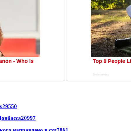
х
29550
Донбасса
20997
кого направлено в суд
7861