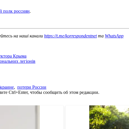
й полк россиян
.
уйтесь на наші канали
https://t.me/korrespondentnet
та
WhatsApp
сектора Крыма
іональних легіонів
Украине
,
потери России
те Ctrl+Enter, чтобы сообщить об этом редакции.